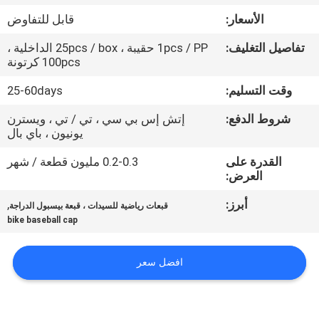
الأسعار:
قابل للتفاوض
مراقبة
تفاصيل التغليف:
1pcs / PP حقيبة ، 25pcs / box الداخلية ،
الجودة
100pcs كرتونة
وقت التسليم:
25-60days
اتصل
شروط الدفع:
إتش إس بي سي ، تي / تي ، ويسترن
بنا
يونيون ، باي بال
القدرة على
0.2-0.3 مليون قطعة / شهر
أخبار
العرض:
أبرز:
,
قبعات رياضية للسيدات ، قبعة بيسبول الدراجة
حالات
bike baseball cap
خريطة
افضل سعر
الموقع