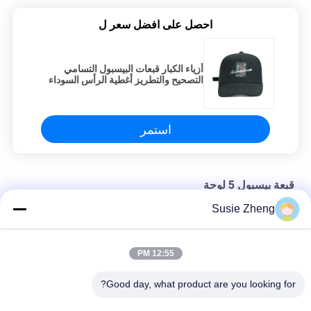
احصل على افضل سعر ل
أزياء الكبار قبعات البيسبول التسامي
التصحيح والتطريز أغطية الرأس السوداء
استمر
قبعة بيسبول 5 لوحة
Susie Zheng
قبعة بيسبول 58 سم 5 ألواح مع مشبك بلاستيك
شخصية التطريز 5 لوحة قبعة بيسبول أبي قبعة 56-60CM الحجم
12:55 PM
جلد طبيعي مادة قبعات البيسبول مخصصة للنسيج الرجل المشترك
Good day, what product are you looking for?
فئات شعبية
جميع