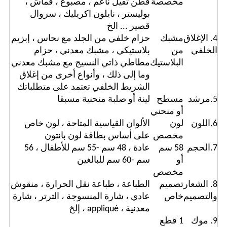
مخصصة
قطن ثقيل ناعم ، مصبوغ ، قماش ،
بوليستر ، نايلون اكريليك ، سروال
قصير ... الخ
4. الإغلاق
مشبك
حزام خلفي من الجلد مع نحاس ، إبزيم
الخلفي
من
بلاستيكي ، مشبك معدني ، حزام
البلاستيك
مطاطي ذاتي النسيج مع مشبك معدني
وما إلى ذلك ، وأنواع أخرى من إغلاق
الشريط الخلفي تعتمد على متطلباتك
5.مرشد
مسطح
لينة أو صلبة منحنية مسبقا
أو منحني
6.اللون
لون
الألوان القياسية المتاحة ، لون خاص
مخصص
على أساس بطاقة لون بانتون
7.الحجم
58 سم
عادة ، 48 سم -55 سم للأطفال ، 56
أو
سم -60 سم للبالغين
مخصص
8. الشعار
تصميم
الطباعة ، طباعة نقل الحرارة ، منقوش
والتصميم
خاص
عادي ، شارة المنسوجة ، الترتر ، شارة
معدنية ، appliqué ، إلخ
9. موك
1 قطع