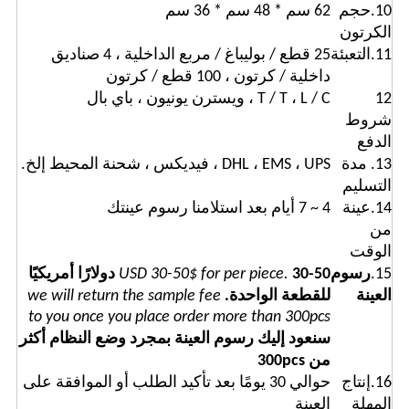
10.حجم
62 سم ​​* 48 سم * 36 سم
الكرتون
11.التعبئة
25 قطع / بوليباغ / مربع الداخلية ، 4 صناديق
داخلية / كرتون ، 100 قطع / كرتون
12
T / T ، L / C ، ويسترن يونيون ، باي بال
شروط
الدفع
13. مدة
DHL ، EMS ، UPS ، فيديكس ، شحنة المحيط إلخ.
التسليم
14.عينة
4 ~ 7 أيام بعد استلامنا رسوم عينتك
من
الوقت
15.
رسوم
USD 30-50$ for per piece.
30-50 دولارًا أمريكيًا
العينة
للقطعة الواحدة.
we will return the sample fee
to you once you place order more than 300pcs
سنعود إليك رسوم العينة بمجرد وضع النظام أكثر
من 300pcs
16.إنتاج
حوالي 30 يومًا بعد تأكيد الطلب أو الموافقة على
المهلة
العينة