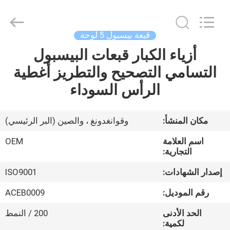
Ace
Headwear
Manufacturing
Co.,
Ltd..
قبعة بيسبول 5 لوحة
All
Rights
أزياء الكبار قبعات البيسبول
منزل،
Reserved.
التسامي التصحيح والتطريز أغطية
بيت
الرأس السوداء
منتجات
مكان المنشأ:
وقوانغدونغ ، والصين (البر الرئيسي)
معلومات
اسم العلامة
OEM
عنا
التجارية:
إصدار الشهادات:
ISO9001
جولة
رقم الموديل:
ACEB0009
في
الحد الأدنى
200 / النمط
المعمل
لكمية: