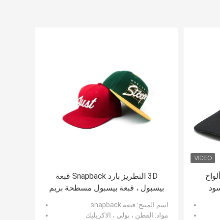
 سائق الشاحنة ذات 5 ألواح
3D التطريز بارد Snapback قبعة
سود
بيسبول ، قبعة بيسبول مسطحة بريم
حسب
المستخدمة يوميا للرجل
اسم المنتج
: قبعة snapback
مواد
: القطن ، بولي ، الاكريليك