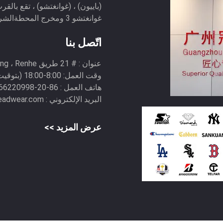
(باييون) ، (غوانغتشو) ، تقع بال
غوانغتشو 3 ومخرج المحطةالشركة لديها 350 ...
اتّصل بنا
عنوان :
# 21 طريق Xiushuitang ، Renhe ، منطقة Baiyun ، مدينة Guangzhou ، الصين
وقت العمل:
8:00-18:00 (بتوقيت بكين)
هاتف العمل :
86-20-66220998(وقت العمل) 86--13751235453(غير وقت العمل)
البريد الإلكتروني :
eadwear.com
عرض المزيد >>