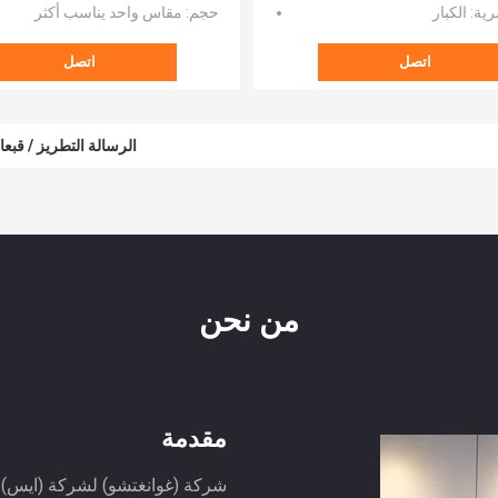
الشاحنة
رية
: الكبار
حجم
: مقاس واحد يناسب أكثر
اتصل
اتصل
الرسالة التطريز / قبعات البيس
الأزياء البلاستيك بيل مخصص قبعات
من نحن
مقدمة
شركة (غوانغتشو) لشركة (ايس) لت