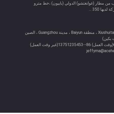
قرب من مطار (غوانغتشو) الدولي (باييون) ،خط مترو
jeffyma@aceh