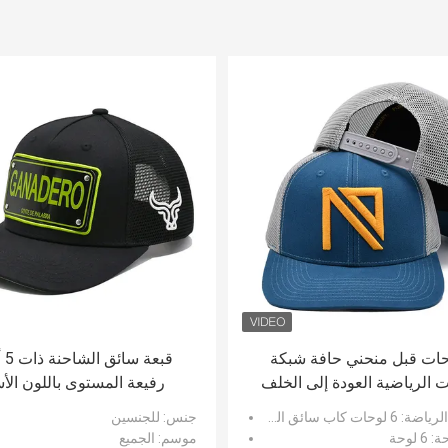
وحات قبل منحني حافة شبكة
قبعة
ت الرياضية العودة إلى الخلف
رفيعة المستوى باللون الأ
شعار المطرزة ثلاثية الأبعاد 112
والأحمر والأبيض والأزرق 
الرياضة
: 6 لوحات كاب سائق الشاحنة
جنس
: للجنسين
 العلامة التجارية قبعة سائق
الطلب
حة
: 6 لوحة
موسم
: الجميع