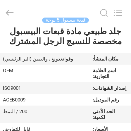
Ace
Headwear
Manufacturing
Co.,
Ltd..
قبعة بيسبول 5 لوحة
All
Rights
جلد طبيعي مادة قبعات البيسبول
منزل،
Reserved.
مخصصة للنسيج الرجل المشترك
بيت
منتجات
مكان المنشأ:
وقوانغدونغ ، والصين (البر الرئيسي)
اسم العلامة
OEM
معلومات
التجارية:
عنا
إصدار الشهادات:
ISO9001
رقم الموديل:
ACEB0009
جولة
الحد الأدنى
200 / النمط
في
لكمية:
المعمل
الأسعار:
قابل للتفاوض