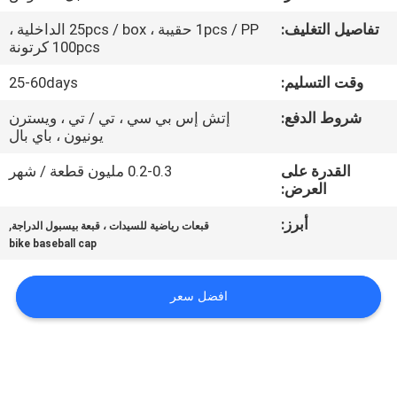
تفاصيل التغليف:
1pcs / PP حقيبة ، 25pcs / box الداخلية ،
مراقبة
100pcs كرتونة
الجودة
وقت التسليم:
25-60days
شروط الدفع:
إتش إس بي سي ، تي / تي ، ويسترن
اتصل
يونيون ، باي بال
بنا
القدرة على
0.2-0.3 مليون قطعة / شهر
العرض:
أخبار
أبرز:
,
قبعات رياضية للسيدات ، قبعة بيسبول الدراجة
bike baseball cap
حالات
افضل سعر
خريطة
الموقع