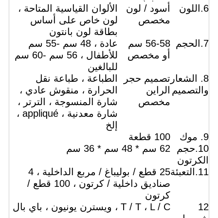
6.اللون
أسود / لون
الألوان القياسية المتاحة ،
مخصص
لون خاص على أساس
بطاقة لون بانتون
7.الحجم
56-58 سم
عادة ، 48 سم -55 سم
أو مخصص
للأطفال ، 56 سم -60 سم
للبالغين
8. الشعار
تصميم حجر
الطباعة ، طباعة نقل
والتصميم
الراين
الحرارة ، منقوش عادي ،
مخصص
شارة المنسوجة ، الترتر ،
شارة معدنية ، appliqué ،
إلخ
9. موك
100 قطعة
10.حجم
62 سم ​​* 48 سم * 36 سم
الكرتون
11.التعبئة
25 قطع / بوليباغ / مربع الداخلية ، 4
صناديق داخلية / كرتون ، 100 قطع /
كرتون
12
T / T ، L / C ، ويسترن يونيون ، باي بال