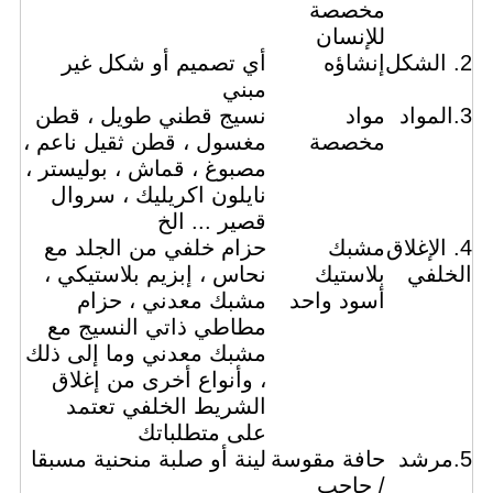
مخصصة
للإنسان
2. الشكل
إنشاؤه
أي تصميم أو شكل غير
مبني
3.المواد
مواد
نسيج قطني طويل ، قطن
مخصصة
مغسول ، قطن ثقيل ناعم ،
مصبوغ ، قماش ، بوليستر ،
نايلون اكريليك ، سروال
قصير ... الخ
4. الإغلاق
مشبك
حزام خلفي من الجلد مع
الخلفي
بلاستيك
نحاس ، إبزيم بلاستيكي ،
أسود واحد
مشبك معدني ، حزام
مطاطي ذاتي النسيج مع
مشبك معدني وما إلى ذلك
، وأنواع أخرى من إغلاق
الشريط الخلفي تعتمد
على متطلباتك
5.مرشد
حافة مقوسة
لينة أو صلبة منحنية مسبقا
/ حاجب