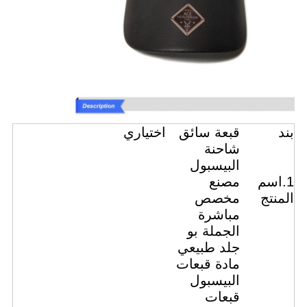
بند
قبعة سائق
اختياري
شاحنة
البيسبول
1.اسم
مصنع
المنتج
مخصص
مباشرة
الجملة بو
جلد طبيعي
مادة قبعات
البيسبول
قبعات