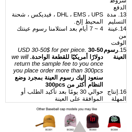
شروط
الدفع
13. مدة
DHL ، EMS ، UPS ، فيديكس ، شحنة
التسليم
المحيط إلخ.
14.عينة
4 ~ 7 أيام بعد استلامنا رسوم عينتك
من
الوقت
15.
رسوم
30-50
USD 30-50$ for per piece.
العينة
دولارًا أمريكيًا للقطعة الواحدة.
we will
return the sample fee to you once
you place order more than 300pcs
سنعود إليك رسوم العينة بمجرد وضع
النظام أكثر من 300pcs
16.إنتاج
حوالي 30 يومًا بعد تأكيد الطلب أو
المهلة
الموافقة على العينة