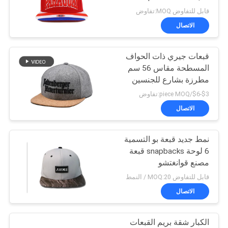
PRIVACY
التطريز رمز مخصص
قابل للتفاوض MOQ:تفاوض
POLICY
الاتصال
244
شقة بريم سنببك
قبعات جيري ذات الحواف
المسطحة مقاس 56 سم
القبعات
مطرزة بشارع للجنسين
من 6 ألواح Snapback
$3-$6/piece MOQ:تفاوض
الاتصال
نمط جديد قبعة بو التسمية
25
6 لوحة snapbacks قبعة
قبعات الغولف قابل
مصنع قوانغتشو
قابل للتفاوض MOQ:20 / النمط
للتعديل
الاتصال
الكبار شقة بريم القبعات