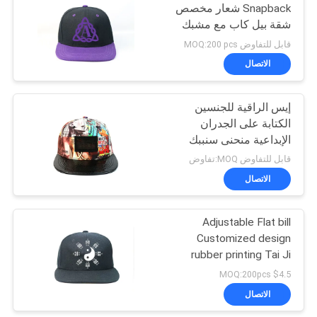
Snapback شعار مخصص
شقة بيل كاب مع مشبك
162
من البلاستيك
قابل للتفاوض MOQ:200 pcs
الاتصال
القبعات الرياضية أبي
إيس الراقية للجنسين
الكتابة على الجدران
الإبداعية منحنى سنببك
حافة جلدية مع رقعة جلدية
قابل للتفاوض MOQ:تفاوض
الاتصال
321
Adjustable Flat bill
قبعة دلو الصياد
Customized design
rubber printing Tai Ji
Sports snapback Hats
$4.5 MOQ:200pcs
Caps
الاتصال