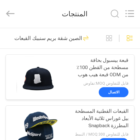
Ace
Headwear
Manufacturing
المنتجات
Co.,
Ltd..
All
Rights
منزل،
Reserved.
104
الصين شقة بريم سنببك القبعات
بيت
قبعات البيسبول
المطبوعة
قبعة بيسبول بحافة
منتجات
مسطحة من القطن 100٪
من ODM قبعة هيب هوب
معلومات
كورية
قابل للتفاوض MOQ:تفاوض
عنا
الاتصال
402
قبعات البيسبول
القبعات القطنية المسطحة
جولة
بيل غوراس ثلاثية الأبعاد
في
مطرزة
المطرزة Snapback
للرجال
المعمل
قابل للتفاوض MOQ:300 / النمط