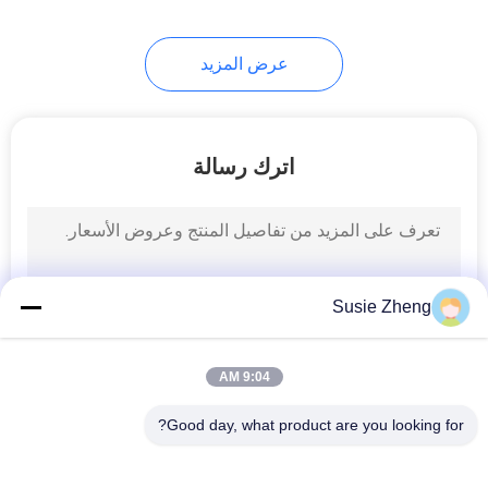
254
عرض المزيد
القبعات قبعة صغيرة
متماسكة
اترك رسالة
25
Susie Zheng
كاب كاديت العسكرية
9:04 AM
Good day, what product are you looking for?
فئات شعبية
جميع