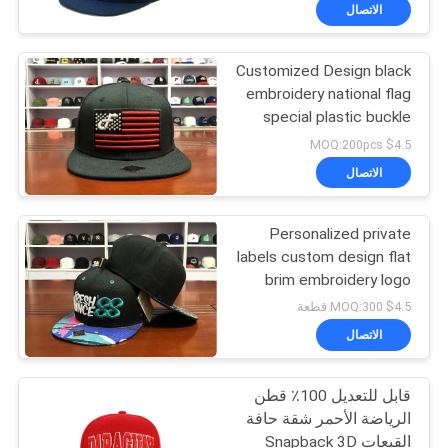
الاتصال
مراقبة
Customized Design black
الجودة
124
embroidery national flag
special plastic buckle
قبعة بيسبول 5 لوحة
اتصل
eagle Logo Sports
$4.5 MOQ:200pcs
Snapback Hats Caps
بنا
الاتصال
Personalized private
أخبار
labels custom design flat
brim embroidery logo
181
حالات
snapback hats caps
$4.5 MOQ:300 قطعة
5 لوحة سائق شاحنة
الاتصال
خريطة
كاب
قابل للتعديل 100٪ قطن
الموقع
الرياضة الأحمر شقة حافة
القبعات Snapback 3D