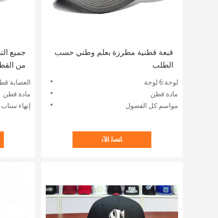
قبعة قطنية مطرزة بعلم وطني حسب
جميع الت
الطلب
من القطن
لوحة:6 لوحة
العصابة:قط
مادة:قطن
مادة:قطن
مواسم:كل الفصول
إنهاء:سناب 
ﺎﺘﺼﻟ ﺍﻶﻧ