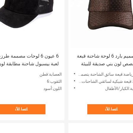
الأزياء تصميم بارد 6 لوحة شاحنة قبعة
6 عيون 6 لوحات مصممة طر
ص لون بني صديقة للبيئة
لعبة بيسبول شاحنة مطابقة لو
القماش
ق الشاحنة بتصميم أنيق مكون من 5 ألواح مقاس مخصص لون بني وصديقة للبيئة
العصابة:قطن
 شبكية لسائقي الشاحنات مكونة من 6 ألواح
الثقوب:6
ة:الكبار/الأطفال
اللون:أسود
ﺎﺘﺼﻟ ﺍﻶﻧ
ﺎﺘﺼﻟ ﺍﻶﻧ