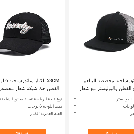
ئق شاحنة مخصصة للبالغين
58CM الكبار 
القطن والبوليستر مع شعار
القطن حك شبكة شعار مخصص 
بط الحجم
للتعديل
+ بوليستر
نوع قبعة الرياضة:غطاء سائق الشاحنة
نمط اللوحة:6 لوحات
صص
الفئة العمرية:الكبار