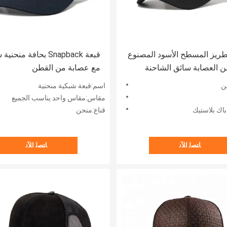
طريز المسطح الأسود المصنوع
قبعة Snapback بحافة منحن
 العصابة سائق الشاحنة
مع عصابة من القطن
ن
اسم:قبعة شبكية منحنية
مقاس:مقاس واحد يناسب الجميع
باك بلاستيك
قناع:منحن
ﺎﺘﺼﻟ ﺍﻶﻧ
ﺎﺘﺼﻟ ﺍﻶﻧ