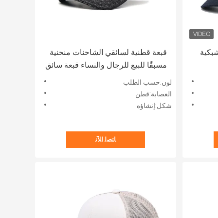
ية شبكية
قبعة قطنية لسائقي الشاحنات منحنية
مسبقًا للبيع للرجال والنساء قبعة سائق
الشاحنة 6 ألواح - إغلاق Snapback رائع
لون:حسب الطلب
العصابة:قطن
شكل:إنشاؤه
ﺎﺘﺼﻟ ﺍﻶﻧ