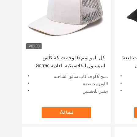
زت قبعة
كل المواسم 6 لوحة شبكة كأس
ن
البيسبول الكلاسيكية العادية Gorras
الرجال القطن شاحنة قبعة التطريز
منتج:6 لوحة كاب سائق الشاحنة
الشعار
اللون:مخصصة
جنس:للجنسين
ﺎﺘﺼﻟ ﺍﻶﻧ