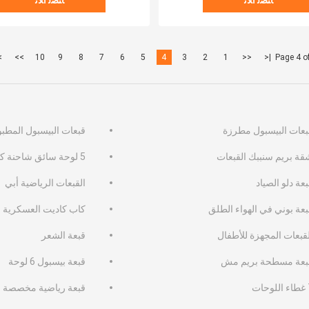
ﺎﺘﺼﻟ ﺍﻶﻧ
ﺎﺘﺼﻟ ﺍﻶﻧ
|
>>
10
9
8
7
6
5
4
3
2
1
<<
|<
Page 4 o
بعات البيسبول مطرزة
قبعات البيسبول المطب
قة بريم سنببك القبعات
5 لوحة سائق شاحنة كاب
عة دلو الصياد
القبعات الرياضية أبي
بعة بوني في الهواء الطلق
كاب كاديت العسكرية
لقبعات المجهزة للأطفال
قبعة الشعر
بعة مسطحة بريم مش
قبعة بيسبول 6 لوحة
حات
قبعة رياضية مخصصة