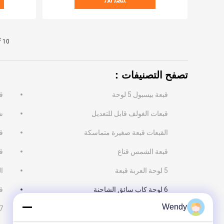
ﺎﺘﺼﻟ ﺍﻶﻧ
f 10
تصفح التصنيفات：
قبعة بيسبول 5 لوحة
ق
قبعات الغولف قابل للتعديل
ش
القبعات قبعة صغيرة متماسكة
قب
قبعة الشمس قناع
ق
5 لوحة العربة قبعة
ا
6 لوحة كاب سائق الشاحنة
ق
Wendy
قبعة الحيوانات الأليفة
7 غطاء اللو