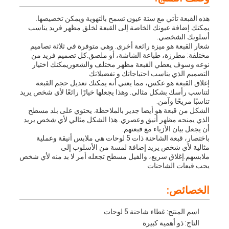
هذه القبعة تأتي مع ستة عيون تسمح بالتهوية ويمكن تخصيصها.
يمكنك إضافة عيونك الخاصة إلى القبعة لخلق مظهر فريد يناسب
أسلوبك الشخصي.
شعار القبعة هو ميزة رائعة أخرى. وهي متوفرة في ثلاثة تصاميم
مختلفة: مطرزة، طباعة الشاشة، أو ملصق.كل تصميم فريد من
نوعه وسوف يعطي القبعة مظهر مختلف والشعوريمكنك اختيار
التصميم الذي يناسب احتياجاتك و تفضيلاتك
إغلاق القبعة هو عكس، مما يعني أنه يمكنك تعديل حجم القبعة
لتناسب رأسك بشكل مثالي. وهذا يجعلها خيارًا رائعًا لأي شخص يريد
تناسبًا مريحًا وآمن.
الشكل من قبعة هو أيضا جدير بالملاحظة. يحتوي على بلد مسطح
الذي يمنحه مظهر أنيق وعصري. هذا الشكل مثالي لأي شخص يريد
أن يجعل بيان الأزياء مع قبعتهم.
باختصار، قبعة الشاحنة ذات 5 لوحات هي ملابس أنيقة وعملية
مثالية لأي شخص يريد إضافة لمسة من الأسلوب إلى
ملابسهم.إغلاق سريع، والفيل مسطح تجعله أمر لا بد منه لأي شخص
يحب قبعات الشاحنات
الخصائص:
اسم المنتج: غطاء شاحنة 5 لوحات
التاج: ذو أهمية كبيرة