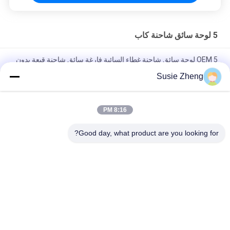
5 لوحة سائق شاحنة كاب
OEM 5 لوحة سائق شاحنة غطاء السائبة فارغة سائق شاحنة قبعة بدون
شعار
Susie Zheng
الرياضة في الهواء الطلق تيل 5 لوحة سائق شاحنة كاب / قبعات الهيب
هوب شقة صديقة للبيئة
8:16 PM
الأطفال الكبار منحنى حافة 5 لوحة قبعة سائق الشاحنة قابل للتعديل
Good day, what product are you looking for?
Gorras شبكة فارغة قناع قبعة
فئات شعبية
جميع
قبعات البيسبول 
قبعات البيسبول 
مطرزة
المطبوعة