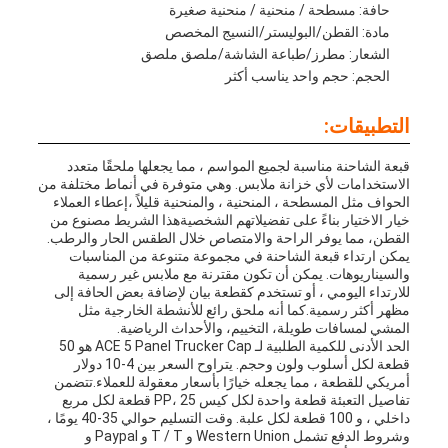
حافة: مسطحة / منحنية / منحنية صغيرة
مادة: القطن/البوليستر/النسيج المخصص
الشعار: مطرز/طباعة الشاشة/ملصق ملصق
الحجم: حجم واحد يناسب أكثر
التطبيقات:
قبعة الشاحنة مناسبة لجميع المواسم ، مما يجعلها ملحقًا متعدد
الاستخدامات لأي خزانة ملابس. وهي متوفرة في أنماط مختلفة من
الحواف مثل المسطحة ، المنحنية ، والمنحنية قليلاً ،إعطاء العملاء
خيار الاختيار بناءً على تفضيلاتهم الشخصيةهذا الشريط مصنوع من
القطن، مما يوفر الراحة والامتصاص خلال الطقس الحار والرطب.
يمكن ارتداء قبعة الشاحنة في مجموعة متنوعة من المناسبات
والسيناريوهات. يمكن أن تكون مقترنة مع ملابس غير رسمية
للارتداء اليومي ، أو تستخدم كقطعة بيان لإضافة بعض الحافة إلى
مظهر أكثر رسمية.كما أنه ملحق رائع للأنشطة الخارجية مثل
المشي لمسافات طويلة، التخييم، والأحداث الرياضية.
الحد الأدنى للكمية الطلبية لـ ACE 5 Panel Trucker Cap هو 50
قطعة لكل أسلوب ولون وحجم. يتراوح السعر بين 4-10 دولار
أمريكي للقطعة ، مما يجعله خيارًا بأسعار معقولة للعملاء.تتضمن
تفاصيل التعبئة قطعة واحدة لكل كيس PP، 25 قطعة لكل مربع
داخلي ، و 100 قطعة لكل علبة. وقت التسليم حوالي 35-40 يومًا ،
وشروط الدفع تشمل Western Union و T / T و Paypal و