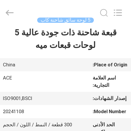
Guangzhou
Ace
Headwear
Manufacturing
5 لوحة سائق شاحنة كاب
Co.,
Ltd..
قبعة شاحنة ذات جودة عالية 5
منزل،
All
Rights
Reserved.
لوحات قبعات ميه
بيت
منتجات
China
Place of Origin:
اسم العلامة
ACE
التجارية:
معلومات
عنا
إصدار الشهادات:
ISO9001,BSCI
20241108
Model Number:
جولة
الحد الأدنى
300 قطعة / النمط / اللون / الحجم