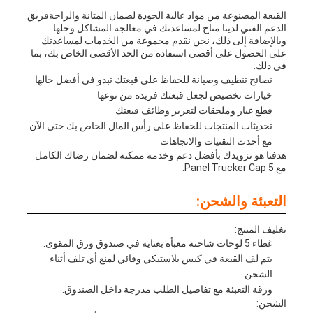
القبعة المصنوعة من مواد عالية الجودة لضمان المتانة والراحةفريق
الدعم الفني لدينا متاح لمساعدتك في معالجة المشاكل وحلها.
وبالإضافة إلى ذلك، نحن نقدم مجموعة من الخدمات لمساعدتك
على الحصول على أقصى استفادة من الحد الأقصى الخاص بك، بما
في ذلك:
نصائح تنظيف وصيانة للحفاظ على قبعتك تبدو في أفضل حالها
خيارات تخصيص لجعل قبعتك فريدة من نوعها
قطع غيار وملحقات لتعزيز وظائف قبعتك
تحديثات المنتجات للحفاظ على رأس المال الخاص بك حتى الآن
مع أحدث التقنيات والاتجاهات
هدفنا هو تزويدك بأفضل دعم وخدمة ممكنة لضمان رضاك الكامل
مع 5 Panel Trucker Cap.
التعبئة والشحن:
تغليف المنتج:
غطاء 5 لوحات شاحنة معبأة بعناية في صندوق ورق المقوى.
يتم لف القبعة في كيس بلاستيكي وقائي لمنع أي تلف أثناء
الشحن.
ورقة التعبئة مع تفاصيل الطلب مدرجة داخل الصندوق.
الشحن: