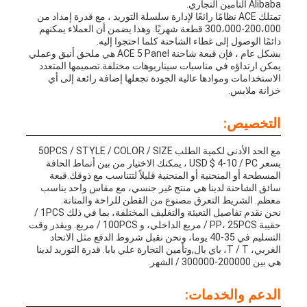
Alibaba التأمين التجاري.
تمتلك ACE نظامًا رائعًا لإدارة سلسلة التوريد ، مع قدرة إمداد من
200،000-300،000 قطعة شهريًا. وهذا يضمن أن العملاء يمكنهم
دائمًا الوصول إلى غطاء الشاحنة كلما احتجوا إليه.
بشكل عام ، فإن قبعة شاحنة ACE 5 Panel هي ملحق أنيق وعملي
يمكن ارتداؤه في مناسبات سيناريوهات مختلفة.تصميمها المتعدد
الاستخدامات وموادها عالية الجودة تجعلها إضافة رائعة إلى أي
خزانة ملابس.
التخصيص:
مع الحد الأدنى لكمية الطلب 50PCS / STYLE / COLOR / SIZE
بسعر USD $ 4-10 / PC ، يمكنك الاختيار من بين أنماط الحافة
المسطحة أو المنحنية أو المنحنية قليلاً لتتناسب مع ذوقك.قبعة
سائق الشاحنة لدينا هي منتج غير جنسي، مع مقاس واحد يناسب
معظم. الشريط التعرق مصنوع من القطن للراحة والمتانة.
نحن نقدم تفاصيل التعبئة والتغليف المختلفة، بما في ذلك 1PCS /
حقيبة PP، 25PCS / مربع الداخلي، و 100PCS / مربع. ويقدر وقت
التسليم في 35-40 يوما، ونحن نقبل شروط الدفع مثل الاتحاد
الغربي، T / T، باي بال,وتأمين التجارة علي بابا. قدرة التوريد لدينا
هي بين 200000-300000 / الشهر.
الدعم والخدمات: