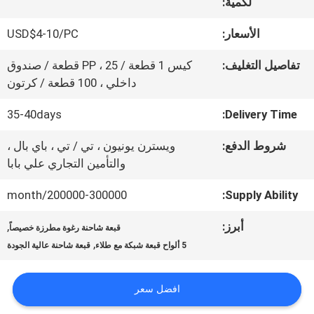
في
لكمية:
المعمل
الأسعار:
USD$4-10/PC
تفاصيل التغليف:
كيس 1 قطعة / PP ، 25 قطعة / صندوق
داخلي ، 100 قطعة / كرتون
مراقبة
الجودة
35-40days
Delivery Time:
شروط الدفع:
ويسترن يونيون ، تي / تي ، باي بال ،
والتأمين التجاري علي بابا
اتصل
بنا
200000-300000/month
Supply Ability:
أبرز:
,
قبعة شاحنة رغوة مطرزة خصيصاً
,
أخبار
5 ألواح قبعة شبكة مع طلاء
قبعة شاحنة عالية الجودة
افضل سعر
حالات