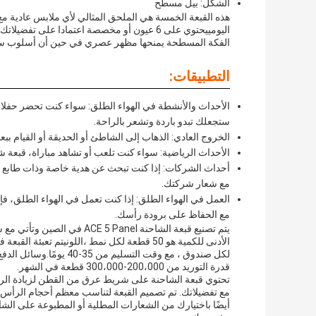
الشكل: بيل مسطح
هذه القبعة الخمسة هي الملحق المثالي لأي ملابس عادية مع أ
اليومييحتوي على 6 عيون أو مخصصة اعتمادا عل
الفكة المسطحة يمنحها مظهر عصري في حين أن أسلوب سائق
التطبيقات:
ستجعلك تبدو باردة وتشعر بالراحة.
الخروج العادي: الذهاب إلى الشاطئ أو الحديقة أو القيام ب
الأحداث الرياضية: سواء كنت تلعب أو تشاهد مباراة، قبعة شاحنة ACE 5 هي وسيلة رائعة لإظهار الدعم للفريق ال
أحداث الشركات: إذا كنت تبحث عن هدية خاصة وذات طابع ف
مع شعار شركتك.
العمل في الهواء الطلق: إذا كنت تعمل في الهواء الطلق، 
مع الحفاظ على برودة رأسك.
قدرة التوريد من 200،000-300،000 قطعة في الشهر.
تحتوي قبعة الشاحنة على شريط عرق من القطن لزيادة الراح
مع تفضيلاتك. تم تصميم القبعة لتناسب معظم أحجام الرأ
أيضًا باختيارك من الشعارات المطلية أو المطبوعة على الشاشة أ