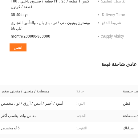
تفاصيل التغليف:
كيس 1 قطعة / PP ، 25 قطعة / صندوق داخلي ، 100
قطعة / كرتون
35-40days
Delivery Time:
شروط الدفع:
ويسترن يونيون ، تي / تي ، باي بال ، والتأمين التجاري
علي بابا
200000-300000/month
Supply Ability:
اتصل
ير جنسية
حافة:
مسطحة / منحنى / منحنى صغير
قطن
اللون:
أسود / أحمر / أبيض / أزرق / لون مخصص
ة مسطحة
الحجم:
مقاس واحد يناسب أكثر
سناباك
الثقوب:
6 أو مخصص