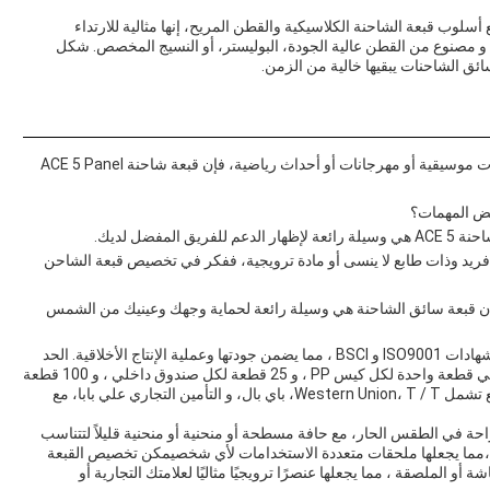
سلوب قبعة الشاحنة الكلاسيكية والقطن المريح، إنها مثالية للارتداء
ى تفضيلاتك و مصنوع من القطن عالية الجودة، البوليستر، أو النسيج المخصص. شكل
 الشاحنات يبقيها خالية من الزمن.
الأحداث والأنشطة في الهواء الطلق: سواء كنت تحضر حفلات موسيقية أو مهرجانات أو أحداث رياضية، فإن قبعة شاحنة ACE 5 Panel
بعض المهمات؟
مفضل لديك.
ريد وذات طابع لا ينسى أو مادة ترويجية، ففكر في تخصيص قبعة الشاحن
فإن قبعة سائق الشاحنة هي وسيلة رائعة لحماية وجهك وعينيك من الشمس
يتم تصنيع قبعة الشاحنة ACE 5 Panel في الصين وتأتي مع شهادات ISO9001 و BSCI ، مما يضمن جودتها وعملية الإنتاج الأخلاقية. الحد
الأدنى للكمية هو 50 قطعة لكل نمط ،اللونيتم تعبئة القبعة في قطعة واحدة لكل كيس PP ، و 25 قطعة لكل صندوق داخلي ، و 100 قطعة
لكل صندوق ، مع وقت التسليم من 35-40 يومًا.وسائل الدفع تشمل Western Union، T / T، باي بال، و التأمين التجاري علي بابا، مع
ة في الطقس الحار، مع حافة مسطحة أو منحنية أو منحنية قليلاً لتتناسب
س،مما يجعلها ملحقات متعددة الاستخدامات لأي شخصيمكن تخصيص القبعة
و الملصقة ، مما يجعلها عنصرًا ترويجيًا مثاليًا لعلامتك التجارية أو