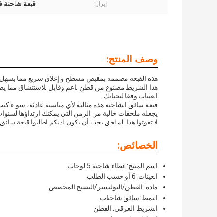
قبعة شاحنة 
إبراز:
وصف المنتج:
هذه القبعة مصممة بمقبض مسطح و إغلاق سريع مما يسهل تعد
هذا الشريط مصنوع من قطن ناعم وقابل للاستنشاق مما يضم
العينات وفقا لتحياتك.
قبعة سائق الشاحنة هذه مثالية لأي مناسبة عاديّة، سواء كنت
يجعله ملحقات خالية من الزمن التي يمكنك ارتداؤها لسنوات
لا تفوتوا هذا الملحق يجب أن يكون لديكم اطلبوا قبعة سائق 
الخصائص:
اسم المنتج: غطاء شاحنة 5 لوحات
العينات: 6 أو حسب الطلب
مادة: القطن/البوليستر/النسيج المخصص
النمط: سائق شاحنات
الشريط العرقي: القطن