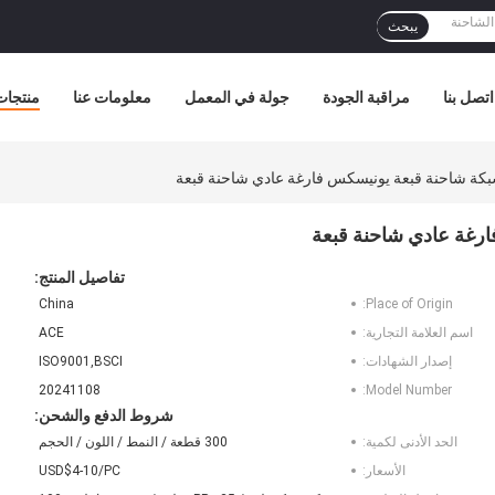
يبحث
اتصل بنا
مراقبة الجودة
جولة في المعمل
معلومات عنا
منتجات
تفاصيل المنتج:
China
Place of Origin:
اسم العلامة التجارية:
ACE
إصدار الشهادات:
ISO9001,BSCI
20241108
Model Number:
شروط الدفع والشحن:
الحد الأدنى لكمية:
300 قطعة / النمط / اللون / الحجم
الأسعار:
USD$4-10/PC