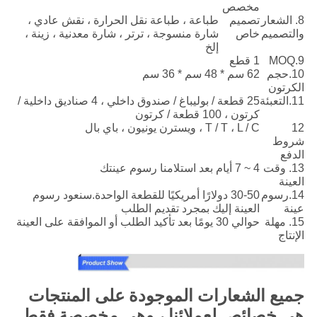
مخصص
8. الشعار
تصميم
طباعة ، طباعة نقل الحرارة ، نقش عادي ،
والتصميم
خاص
شارة منسوجة ، ترتر ، شارة معدنية ، زينة ،
إلخ
9.MOQ
1 قطع
10.حجم
62 سم ​​* 48 سم * 36 سم
الكرتون
11.التعبئة
25 قطعة / بوليباغ / صندوق داخلي ، 4 صناديق داخلية /
كرتون ، 100 قطعة / كرتون
12
T / T ، L / C ، ويسترن يونيون ، باي بال
شروط
الدفع
13. وقت
4 ~ 7 أيام بعد استلامنا رسوم عينتك
العينة
14.رسوم
30-50 دولارًا أمريكيًا للقطعة الواحدة.سنعود رسوم
عينة
العينة إليك بمجرد تقديم الطلب
15. مهلة
حوالي 30 يومًا بعد تأكيد الطلب أو الموافقة على العينة
الإنتاج
جميع الشعارات الموجودة على المنتجات
هي خصائص لعملائنا ، وهي مخصصة فقط