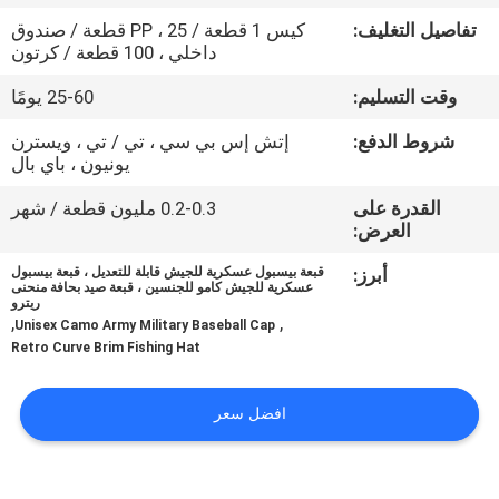
تفاصيل التغليف:
كيس 1 قطعة / PP ، 25 قطعة / صندوق
مراقبة
داخلي ، 100 قطعة / كرتون
الجودة
وقت التسليم:
25-60 يومًا
شروط الدفع:
إتش إس بي سي ، تي / تي ، ويسترن
اتصل
يونيون ، باي بال
بنا
القدرة على
0.2-0.3 مليون قطعة / شهر
العرض:
أخبار
أبرز:
قبعة بيسبول عسكرية للجيش قابلة للتعديل ، قبعة بيسبول
عسكرية للجيش كامو للجنسين ، قبعة صيد بحافة منحنى
ريترو
,
,
Unisex Camo Army Military Baseball Cap
حالات
Retro Curve Brim Fishing Hat
خريطة
افضل سعر
الموقع