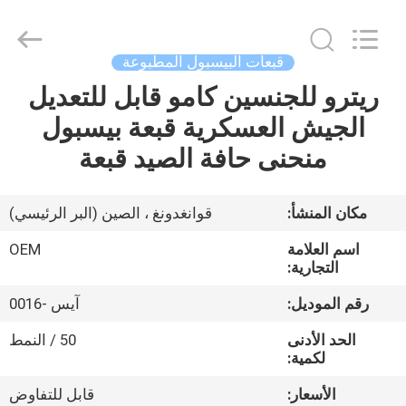
Ace
Headwear
Manufacturing
Co.,
Ltd..
قبعات البيسبول المطبوعة
All
Rights
ريترو للجنسين كامو قابل للتعديل
منزل،
Reserved.
الجيش العسكرية قبعة بيسبول
بيت
منحنى حافة الصيد قبعة
منتجات
مكان المنشأ:
قوانغدونغ ، الصين (البر الرئيسي)
معلومات
اسم العلامة
OEM
عنا
التجارية:
رقم الموديل:
آيس -0016
جولة
الحد الأدنى
50 / النمط
في
لكمية:
المعمل
الأسعار:
قابل للتفاوض