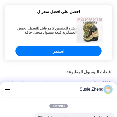
احصل على افضل سعر ل
ريترو للجنسين كامو قابل للتعديل الجيش
العسكرية قبعة بيسبول منحنى حافة
الصيد قبعة
استمر
قبعات البيسبول المطبوعة
2019 عيد الميلاد مضحك تصميم مطبوعة قبعات البيسبول شعار مشبك
معدني للنساء
Susie Zheng
قبعة بيسبول رياضية بنمط 6 لوحات مخصصة بحافة منحنية مصنوعة من
القطن بنسبة 100٪
9:03 AM
الهبة cap100 ٪ القطن قبعة بيسبول قبعة قبعات الغولف رياضة القبعات