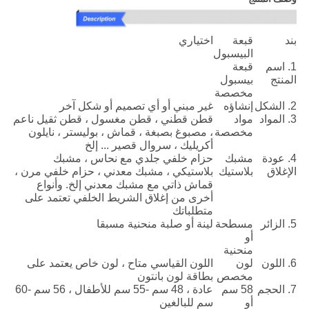
بند
قبعة
اختياري
البيسبول
1. اسم
قبعة
المنتج
بيسبول
مخصصة
2. الشكل
إنشاؤه
غير مبني أو أي تصميم أو شكل آخر
3. المواد
مواد
قطن قطني ، قطن مغسول ، قطن ثقيل ناعم
مخصصة
، مصبوغ بصبغة ، قماش ، بوليستر ، نايلون
أكريليك ، سروال قصير ... إلخ
4. عودة
مشبك
حزام خلفي جلدي مع نحاس ، مشبك
الإغلاق
بلاستيك
بلاستيكي ، مشبك معدني ، حزام خلفي مرن ،
قماش ذاتي مع مشبك معدني إلخ. وأنواع
أخرى من إغلاق الشريط الخلفي تعتمد على
متطلباتك
5. الزائر
مسطحة
لينة أو صلبة منحنية مسبقا
أو
منحنية
6. اللون
لون
اللون القياسي متاح ، لون خاص يعتمد على
مخصص
بطاقة لون بانتون
7. الحجم
58 سم
عادة ، 48 سم -55 سم للأطفال ، 56 سم -60
أو
سم للبالغين