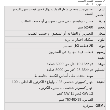
4. تصميم حسب الطلب
5. ثقوب الخياطة
اسم
تصميم جديد مخصص شعار المواد سروال قصير قبعة بيسبول الرضع
الصيف
العنصر
مادة
قطن ، بوليستر ، تي سي ، سويدي أو حسب الطلب
بحجم
52-60 سم
شعار
التطريز أو الطباعة أو الملصق أو حسب الطلب
اللون
يمكنك اختيار ما تريد
موك
25 قطعة لكل تصميم
رسوم
قبعات عينة مجانية في المخزون
العينة
موعد
10-15days أقل من 5000 قطعة
التسليم
25-35days أكثر من 5000 قطعة
مهلة محددة على أساس الكمية الخاصة بك
التعبئة
جهاز كمبيوتر شخصى 25 / بوليباغ / الكرتون الداخلي ، 100
جهاز كمبيوتر شخصى ماسترن الكرتون
GW 13 كجم NW 11 كجم
القياس: 75X48X39 سم
OEM /
متوفرة