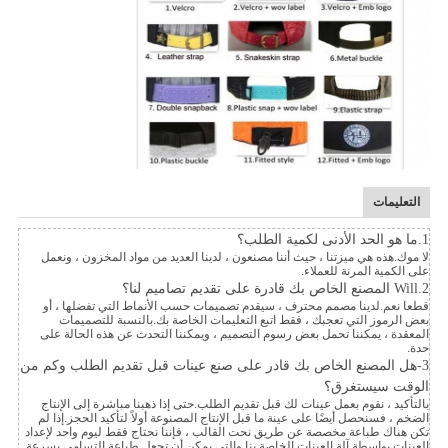
التعليمات
1.ما هو الحد الأدنى لكمية الطلب؟
لا موك.هذه هي ميزتنا ، حيث أننا مصنعون ، لدينا العديد من مواد المخزون ، ونعمل
على الكمية المرنة للعملاء.
2.Will المصنع الخاص بك قادرة على تقديم تصاميم لنا؟
قطعا نعم.لدينا مصمم محترف ، سيقدم تصميمات حسب الأنماط التي تفضلها ، أو
بعض الرموز التي تعجبك ، فقط اتبع التعليمات الخاصة بك.بالنسبة للتصميمات
المعقدة ، يمكننا تحمل بعض رسوم التصميم ، ويمكننا التحدث عن هذه الحالة على
حدة.
3-هل المصنع الخاص بك قادر على صنع عينات قبل تقديم الطلب وكم من
الوقت سيستغرق؟
بالتأكيد ، نقوم بعمل عينات لك قبل تقديم الطلب.حتى إذا ذهبنا مباشرة إلى الإنتاج
الضخم ، فسنحصل أيضًا على عينة ما قبل الإنتاج المصنوعة أولاً لتأكيد الحجز.إذا لم
تكن هناك طباعة مخصصة عن طريق نحت القالب ، فإننا نحتاج فقط ليوم واحد لإعداد
العينات بواسطة آلة العينات الخاصة بنا والتي يمكن أن تجعل طباعة التسامي بسرعة.