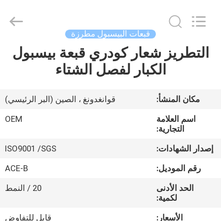
Ace
Headwear
Manufacturing
Co.,
Ltd..
قبعات البيسبول مطرزة
All
Rights
التطريز شعار كودري قبعة بيسبول
منزل،
Reserved.
الكبار لفصل الشتاء
بيت
منتجات
مكان المنشأ:
قوانغدونغ ، الصين (البر الرئيسي)
اسم العلامة
OEM
معلومات
التجارية:
عنا
إصدار الشهادات:
ISO9001 /SGS
رقم الموديل:
ACE-B
جولة
الحد الأدنى
20 / النمط
في
لكمية:
المعمل
الأسعار:
قابل للتفاوض