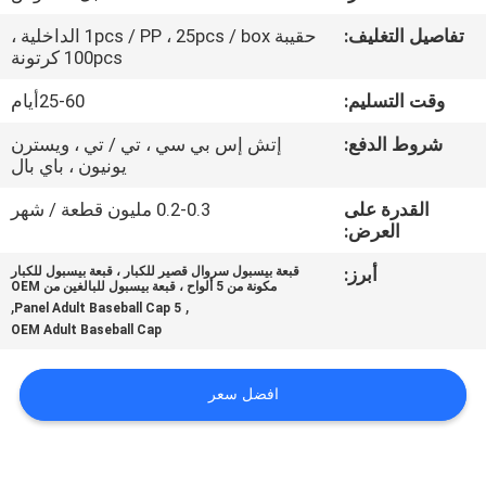
تفاصيل التغليف:
حقيبة 1pcs / PP ، 25pcs / box الداخلية ،
مراقبة
100pcs كرتونة
الجودة
وقت التسليم:
25-60أيام
شروط الدفع:
إتش إس بي سي ، تي / تي ، ويسترن
اتصل
يونيون ، باي بال
بنا
القدرة على
0.2-0.3 مليون قطعة / شهر
العرض:
أخبار
أبرز:
قبعة بيسبول سروال قصير للكبار ، قبعة بيسبول للكبار
مكونة من 5 ألواح ، قبعة بيسبول للبالغين من OEM
,
,
5 Panel Adult Baseball Cap
حالات
OEM Adult Baseball Cap
افضل سعر
خريطة
الموقع