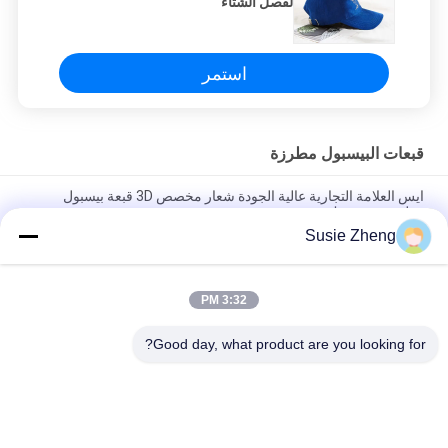
لفصل الشتاء
استمر
قبعات البيسبول مطرزة
ايس العلامة التجارية عالية الجودة شعار مخصص 3D قبعة بيسبول
مطرزة مع مشبك معدني
Susie Zheng
100٪ بوليستر 6 ألواح قبعة بيسبول صلبة كلاسيكية بستة لوحات غير
منظمة
3:32 PM
سائق الشاحنة منحني حافة ستة لوحات أبي كاب مطرز شعار الولايات
المتحدة الأمريكية
Good day, what product are you looking for?
فئات شعبية
جميع
قبعات البيسبول 
قبعات البيسبول 