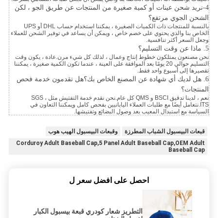
4-نريد شحن عينات أو كمية صغيرة من المنتجات عن طريق الجو ، لكن
الشحن الجوي مرتفع؟
بالنسبة للمنتجات ذات الكميات الصغيرة ، يمكننا استخدام حساب DHL أو UPS
الخاص بنا والذي يحتوي على خصم خاص ، ويمكن أن يساعد في توفير الشحن للعملاء
وجعل السعر أكثر تنافسية.
5. ماذا عن وقت التسليم؟
نحن مصنعون يمتلكون خطوط إنتاج وعمال ، لذلك كل شيء مرن.عادة ، يكون وقت
التسليم حوالي 20 يومًا بعد الموافقة على العينة ، عندما تكون الكمية صغيرة ، يمكننا
تقصيرها إلى أسبوع واحد فقط.
6. هل لديك أي شهادة عن المصنع الخاص بك؟هل تقدمون خدمة فحص
المنتجات؟
نعم ، لدينا تدقيق BSCI و QMS كل عام.نحن نقدم خدمة التفتيش مثل SGS ،
ITS.نتعامل أيضًا مع طلبات العملاء اليابانيين بفحص كامل ويمكننا التعاون في
السياسة مع استبدال المعيب بعد وصول البضائع وتفتيشها.
قبعات البيسبول الشباب المطرزة
وقبعات البيسبول الهيب هوب
Corduroy Adult Baseball Cap,5 Panel Adult Baseball Cap,OEM Adult
Baseball Cap
احصل على افضل سعر ل
التطريز شعار كودري قبعة بيسبول الكبار