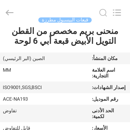
Ace
Headwear
Manufacturing
Co.,
Ltd..
قبعات البيسبول مطرزة
All
Rights
منحنى بريم مخصص من القطن
منزل،
Reserved.
التويل الأبيض قبعة أبي 6 لوحة
بيت
منتجات
مكان المنشأ:
الصين (البر الرئيسي)
اسم العلامة
MM
معلومات
التجارية:
عنا
إصدار الشهادات:
ISO9001,SGS,BSCI
رقم الموديل:
ACE-NA193
جولة
الحد الأدنى
تفاوض
في
لكمية:
المعمل
الأسعار:
قابل للتفاوض