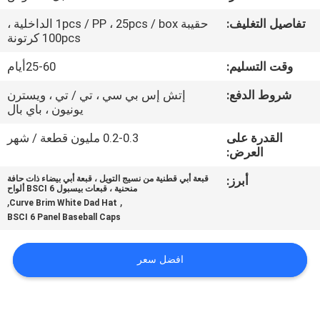
تفاصيل التغليف:
حقيبة 1pcs / PP ، 25pcs / box الداخلية ،
مراقبة
100pcs كرتونة
الجودة
وقت التسليم:
25-60أيام
شروط الدفع:
إتش إس بي سي ، تي / تي ، ويسترن
اتصل
يونيون ، باي بال
بنا
القدرة على
0.2-0.3 مليون قطعة / شهر
العرض:
أخبار
أبرز:
قبعة أبي قطنية من نسيج التويل ، قبعة أبي بيضاء ذات حافة
منحنية ، قبعات بيسبول BSCI 6 ألواح
,
,
Curve Brim White Dad Hat
حالات
BSCI 6 Panel Baseball Caps
افضل سعر
خريطة
الموقع