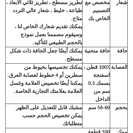
شعار
مخصص مع
تطريز مسطح ، تطريز ثلاثي الأبعاد ،
التصميم
طباعة ، خليط ، شعار عالي التردد
الخاص بك
متاح.
يمكنك تقديم شعارك الخاص لنا ،
وسيقوم مصممنا بعمل نموذج
بالحجم الطبيعي للتأكيد.
حافة
حافة منحنية
يمكنك أيضًا جعل الحافة ذات شكل
مسطح.
العصابة
100٪ قطن ،
يمكنك تخصيصها بخيوط من
اسفنجة
سطرين أو 4 خطوط لعصابة العرق.
بسمك 0.5
يمكننا أيضًا تخصيص العلامة وغسل
سم من
العلامة بعلامتك التجارية الخاصة.
الداخل
بحجم
56-60 سم
مشبك قابل للتعديل على الظهر
يمكن تخصيص الحجم حسب
متطلباتك
موك
100 قطعة