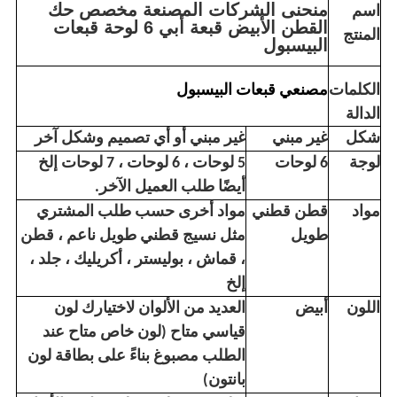
منحنى الشركات المصنعة مخصص حك
اسم
القطن الأبيض قبعة أبي 6 لوحة قبعات
المنتج
البيسبول
مصنعي قبعات البيسبول
الكلمات
الدالة
شكل
غير مبني
غير مبني أو أي تصميم وشكل آخر
لوجة
6 لوحات
5 لوحات ، 6 لوحات ، 7 لوحات إلخ
أيضًا طلب العميل الآخر.
مواد
قطن قطني
مواد أخرى حسب طلب المشتري
طويل
مثل نسيج قطني طويل ناعم ، قطن
، قماش ، بوليستر ، أكريليك ، جلد ،
إلخ
اللون
أبيض
العديد من الألوان لاختيارك لون
قياسي متاح (لون خاص متاح عند
الطلب مصبوغ بناءً على بطاقة لون
بانتون)