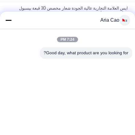
ايس العلامة التجارية عالية الجودة شعار مخصص 3D قبعة بيسبول
مطرزة مع مشبك معدني
Aria Cao
100٪ بوليستر 6 ألواح قبعة بيسبول صلبة كلاسيكية بستة لوحات غير
منظمة
7:24 PM
سائق الشاحنة منحني حافة ستة لوحات أبي كاب مطرز شعار الولايات
المتحدة الأمريكية
Good day, what product are you looking for?
فئات شعبية
جميع
قبعات البيسبول 
قبعات البيسبول 
مطرزة
المطبوعة
5 لوحة سائق شاحنة 
قبعة بيسبول 5 لوحة
كاب
قبعات الغولف قابل 
شقة بريم سنببك 
للتعديل
القبعات