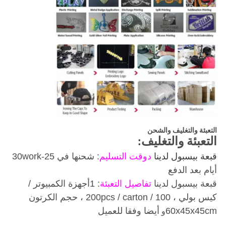
التعبئة والتغليف والشحن
التعبئة والتغليف:
قبعة بيسبول لدينا
د
وقت التسليم
: شحنها في 25-30work
أيام بعد الدفع
قبعة بيسبول لدينا
تفاصيل التعبئة
: 1
أجهزة الكمبيوتر /
كيس بولي ، 100 / 200pcs / carton ، حجم الكرتون
60x45x45cm
أيضا وفقا للعميل
و