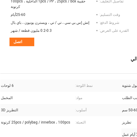
تفاصيل التغليف:
حقيبة 1pcs / PP ، 25pcs / box الداخلية ، 100pcs
كرتونة
وقت التسليم:
25-60أيام
شروط الدفع:
إتش إس بي سي ، تي / تي ، ويسترن يونيون ، باي بال
القدرة على العرض:
0.2-0.3 مليون قطعة / شهر
اتصل
ول شتوية
نمط اللوحة:
6 لوحات
سب الطلب
مواد:
المخمل
50-6 سم
أسلوب:
التطريز 3D
تطريز
التعبئة:
25pcs / polybag / innerbox ، 100pcs كرتونة
ل