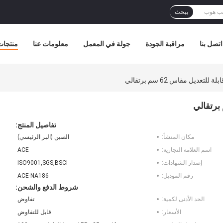
يبحث
اتصل بنا
مراقبة الجودة
جولة في المعمل
معلومات عنا
منتجات
عديل مقاس 62 سم ​​برتقالي
تفاصيل المنتج:
مكان المنشأ:
الصين (البر الرئيسي)
اسم العلامة التجارية:
ACE
إصدار الشهادات:
ISO9001,SGS,BSCI
رقم الموديل:
ACE-NA186
شروط الدفع والشحن:
الحد الأدنى لكمية:
تفاوض
الأسعار:
قابل للتفاوض