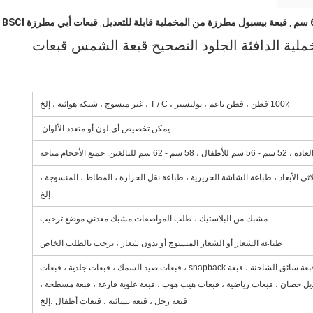
قبعة بيسبول مطرزة من المخملية قابلة للتعديل
قبعات أبي مطرزة BSCI
,
,
خملية الدافئة الجلود التصحيح قبعة الشمس قبعات
100٪ قطن ، قطن ناعم ، بوليستر ، T / C ، غير منسوج ، شبكة هوائية ، إلخ
يمكن تخصيص أي لون أو متعدد الألوان.
طفال ، 58 سم - 62 سم ​​للبالغين. جميع الأحجام متاحة
ثي الأبعاد ، طباعة الشاشة الحريرية ، طباعة نقل الحرارة ، المطاط ، المنسوجة ،
إلخ
مشبك من البلاستيك ، طلب المواصفات مشبك معدني موضع ترحيب
طباعة الشعار أو الشعار المنسوج أو بدون شعار ، نرحب بالطلب الخاص
قبعة دلو ، قبعة بيسبول ، قبعة سائق الشاحنة ، قبعة snapback ، قبعات صيد السمك ، قبعات جلدية ، قبعات
ذيل حصان ، قبعات رياضية ، قبعات هيب هوب ، قبعة علوية فارغة ، قبعة مسطحة ،
قبعة رجل ، قبعة نسائية ، قبعات أطفال ،إلخ