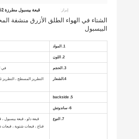
قبعة بيسبول مطرزة 62 سم ​​
إبراز:
الشتاء في الهواء الطلق الأزرق منشفة الم
البيسبول
1. المواد
2. اللون
3. الحجم
في العادة ، 52 سم - 56 سم للأ
4.الشعار
التطريز المسطح ، التطريز ثلا
5. backside
6- ساندوتش
7. النوع
قناع ، قبعات شتوية ، قبعات 