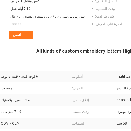
تفاصيل التغليف:
كيس مقابل + كرتون
وقت التسليم:
7-10 أيام عمل
شروط الدفع:
إتش إس بي سي ، تي / تي ، ويسترن يونيون ، باي بال
القدرة على العرض:
1000000
اتصل
All kinds of custom embroidery letters Hi
mutil
أسلوب:
6 لوحة قبعة / قبعة 5 لوحة
 / المزيج
الحرف:
مخصص
إغلاق خلفي:
مشبك من البلاستيك
رن يونيون
وقت بسيط:
7-10 أيام عمل
58 سم
الخدمات:
ODM / OEM