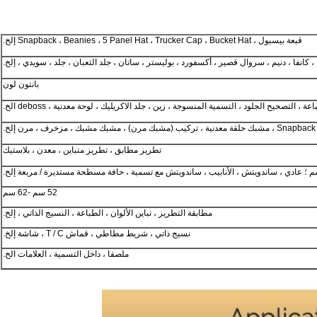
قبعة بيسبول ، Snapback ، Beanies ، 5 Panel Hat ، Trucker Cap ، Bucket Hat إلخ.
 كانفا ، دنيم ، سروال قصير ، أكسفورد ، بوليستر ، ساتان ، جلد الثعبان ، جلد ، سويدي ، إلخ.
بانتون لون
ة ، التصحيح الجلود ، التسمية المنسوجة ، زين ، جلد الاكريليك ، لوحة معدنية ، deboss الخ.
 إلخ.
تطريز مطابق ، تطريز متباين ، معدن ، بلاستيك
52 سم -62 سم
مطابقة التطريز ، تباين الألوان ، الطباعة ، النسيج الذاتي ، إلخ.
نسيج ذاتي ، شريط مطاطي ، قماش T / C ، شاشة إلخ.
ملصقا ، داخل التسمية ، العلامات الخ.