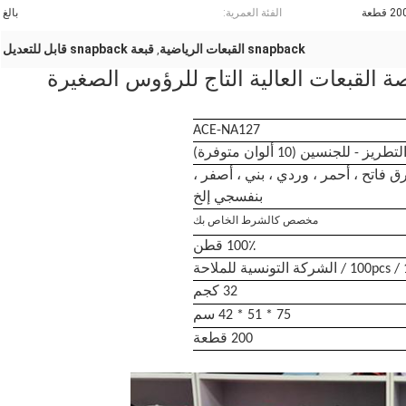
2 قطعة
الفئة العمرية:
بالغ
snapback القبعات الرياضية
قبعة snapback قابل للتعديل
,
 القبعات العالية التاج للرؤوس الصغيرة
ACE-NA127
 للجنسين (10 ألوان متوفرة)
ق فاتح ، أحمر ، وردي ، بني ، أصفر ،
بنفسجي إلخ
مخصص كالشرط الخاص بك
100٪ قطن
 الشركة التونسية للملاحة
32 كجم
75 * 51 * 42 سم
200 قطعة