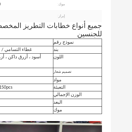
موك:
00
إبراز:
جميع أنواع خطابات التطريز المخصصة
للجنسين
نموذج رقم
بند
غطاء التسامي / التطريز -
اللون
أسود ، أزرق داكن ، أزر
تصميم شعار
مواد
التعبئة
100pcs / 150pcs /
الوزن الإجمالي
البعد
موك