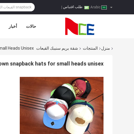
طلب اقتباس
|
Arabic
حالات
أخبار
منزل
المنتجات
شقة بريم سنببك القبعات
mall Heads Unisex
rown snapback hats for small heads unisex