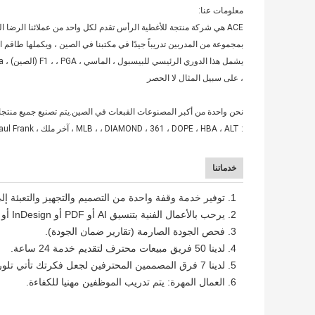
معلومات عنا:
بمجموعة من المدربين تدريباً جيدًا في مكتبنا في الصين ، ويكملها طاقم ال
، على سبيل المثال لا الحصر
نحن واحدة من أكبر المصنوعات القبعات في الصين.يتم تصنيع جميع منتجاتنا بدقة ويتم توفي
: MLB ، ، DIAMOND ، 361 ، DOPE ، HBA ، ALT ، آخر ملك ، FlatFitty ، The Simposon's ، Bodying ، Paul Frank وما إلى ذلك.
خدماتنا
1. توفير خدمة وقفة واحدة من التصميم والتجهيز والتعبئة إلى الخدمات اللوجستية.
2. يرحب بالأعمال الفنية بتنسيق AI أو PDF أو InDesign أو CDR.(يمكننا رسم التصميم الجرافيكي لك)
3. فحص الجودة الصارمة (تقارير ضمان الجودة).
4. لدينا 50 فريق مبيعات محترف لتقديم خدمة 24 ساعة.
5. لدينا 7 فرق المصممين المحترفين لجعل فكرتك تأتي تلور.
6. العمال المهرة: يتم تدريب الموظفين مهنيا للكفاءة.