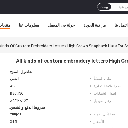
يبحث
اتصل بنا
مراقبة الجودة
جولة في المعمل
معلومات عنا
منتجات
 Kinds Of Custom Embroidery Letters High Crown Snapback Hats For S
All kinds of custom embroidery letters High C
تفاصيل المنتج:
مكان المنشأ:
الصين
اسم العلامة التجارية:
ACE
إصدار الشهادات:
BSCI,ISO
رقم الموديل:
ACE-NA127
شروط الدفع والشحن:
الحد الأدنى لكمية:
200pcs
الأسعار:
$4.5