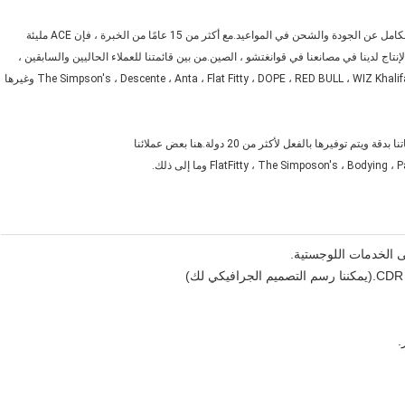
ACE هي شركة منتجة للأغطية الرأس تقدم لكل واحد من عملائنا الرضا الكامل عن الجودة والشحن في المواعيد.مع أكثر من 15 عامًا من الخبرة ، فإن ACE مليئة
إنتاج لدينا في مصانعنا في قوانغتشو ، الصين.من بين قائمتنا للعملاء الحاليين والسابقين ،
يشمل هذا الدوري الرئيسي للبيسبول ، الماسي ، F1 ، ، PGA (الصين) ، The Simpson's ، Descente ، Anta ، Flat Fitty ، DOPE ، RED BULL ، WIZ Khalifa وغيرها
رها بالفعل لأكثر من 20 دولة.هنا بعض عملائنا