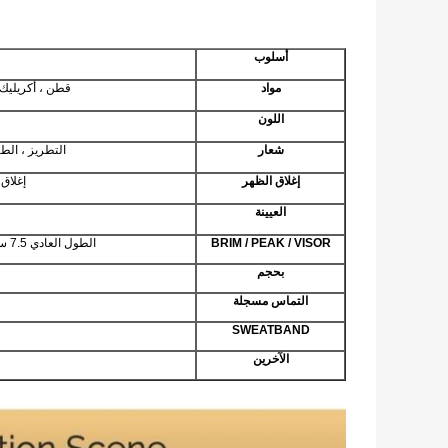
أسلوب
مواد
قطن ، أكريليك ،
اللون
شعار
التطريز ، الطباع
إغلاق الظهر
إغلاق Snapback ، مشبك حلقة معدنية ، تركيب (مشبك مرن) ، مشبك مشبك ، مزخرف ، مرن
العيينة
BRIM / PEAK / VISOR
الطول العادي 7.5 سم ؛ عادي ، ساندويتش ، الأنابيب ، ساندويتش مع تسمية ، حافة مسطحة مستديرة / مربعة إلخ.
بحجم
التماس مسجلة
SWEATBAND
الآخرين