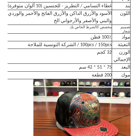
بند
غطاء التسامي / التطريز - للجنسين (10 ألوان متوفرة)
اللون
الأسود والأزرق الداكن والأزرق الفاتح والأحمر والوردي
والبني والأصفر والأرجواني الخ
تصميم
مخصص كالشرط الخاص بك
شعار
مواد
100٪ قطن
التعبئة
100pcs / 150pcs / الشركة التونسية للملاحة
الوزن
32 كجم
الإجمالي
البعد
75 * 51 * 42 سم
موك
200 قطعة