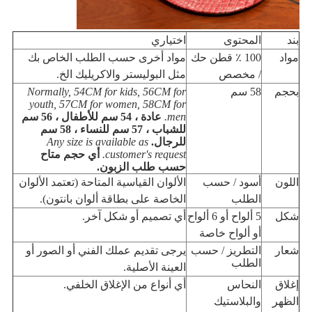
بند
المحتوى
اختياري
مواد
100 ٪ قطن حك
مواد أخرى حسب الطلب الخاص بك
/ مخصص
مثل البوليستر والاكريليك الخ.
بحجم
58 سم
Normally, 54CM for kids, 56CM for
youth, 57CM for women, 58CM for
men.
عادة ، 54 سم للأطفال ، 56 سم
للشباب ، 57 سم للنساء ، 58 سم
للرجال.
Any size is available as
customer's request.
أي حجم متاح
حسب طلب الزبون.
اللون
أسود / حسب
الألوان القياسية المتاحة (تعتمد الألوان
الطلب
الخاصة على بطاقة ألوان بانتون).
شكل
5 ألواح أو 6 ألواح
أي تصميم أو شكل آخر.
أو ألواح خاصة
شعار
التطريز / حسب
يرجى تقديم عملك الفني أو الصور أو
الطلب
العينة الأصلية.
إغلاق
النحاس
أي أنواع من الإغلاق الخلفي.
الظهر
والبلاستيك