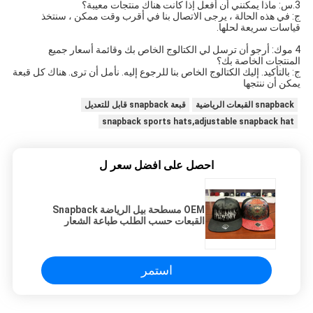
3.س: ماذا يمكنني أن أفعل إذا كانت هناك منتجات معيبة؟
ج: في هذه الحالة ، يرجى الاتصال بنا في أقرب وقت ممكن ، سنتخذ 
قياسات سريعة لحلها.
4 موك: أرجو أن ترسل لي الكتالوج الخاص بك وقائمة أسعار جميع 
المنتجات الخاصة بك؟ 
ج: بالتأكيد. إليك الكتالوج الخاص بنا للرجوع إليه. نأمل أن ترى. هناك كل قبعة 
يمكن أن ننتجها 
snapback القبعات الرياضية
قبعة snapback قابل للتعديل
snapback sports hats,adjustable snapback hat
احصل على افضل سعر ل
OEM مسطحة بيل الرياضة Snapback
القبعات حسب الطلب طباعة الشعار
الصيني
استمر