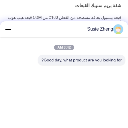
شقة بريم سنببك القبعات
قبعة بيسبول بحافة مسطحة من القطن 100٪ من ODM قبعة هيب هوب
كورية
Susie Zheng
القبعات القطنية المسطحة بيل غوراس ثلاثية الأبعاد المطرزة Snapback
للرجال
3:42 AM
Customized Design black embroidery national flag special
plastic buckle eagle Logo Sports Snapback Hats Caps
Good day, what product are you looking for?
فئات شعبية
جميع
قبعات البيسبول 
قبعات البيسبول 
مطرزة
المطبوعة
5 لوحة سائق شاحنة 
قبعة بيسبول 5 لوحة
كاب
قبعات الغولف قابل 
شقة بريم سنببك 
للتعديل
القبعات