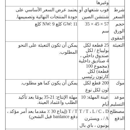
وغيرها
شرط
فوب شنغهاي أو
يعتمد عرض السعر الأساسي على
السعر
شنتشن الصين
جودة المنتجات النهائية وتصميمها.
حجم
57 × 45 × 35
GW: 11 كلغ NW: 9 كلغ
الورق
سم
المقوى
التعبئة
25 قطعة لكل
يمكن أن تكون التعبئة على النحو
بوليباغ / لكل
المطلوب.
صندوق داخلي ،
4 صناديق داخلية
(مجموع 100
قطعة) لكل
كارتون رئيسي
موك
200 قطع لكل
يمكن أن يكون كما هو مطلوب.
لون لكل نوع
موعد
عينة المهلة: 10
مهلة الإنتاج: 21-35 يومًا بعد تأكيد
الطلب واعتماد العينة.
التسليم
أيام
مصطلح
T / T ، L / C ، D
T / T (إيداع 30 ٪ مقدما بعد أمر مؤكد ،
دفع banlance قبل الشحن)
الدفع
/ A ، ويسترن
يونيون ، باي بال