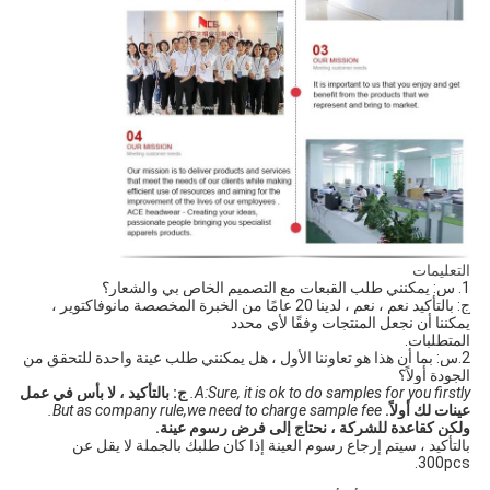
التعليمات
1. س: يمكنني طلب القبعات مع التصميم الخاص بي والشعار؟ 
ج: بالتأكيد نعم ، نعم ، لدينا 20 عامًا من الخبرة المخصصة مانوفاكتوير ، 
يمكننا أن نجعل المنتجات وفقًا لأي محدد
المتطلبات.
2.س: بما أن هذا هو تعاوننا الأول ، هل يمكنني طلب عينة واحدة للتحقق من 
الجودة أولاً؟
A:Sure, it is ok to do samples for you firstly.
ج: بالتأكيد ، لا بأس في عمل 
عينات لك أولاً.
But as company rule,we need to charge sample fee.
ولكن كقاعدة للشركة ، نحتاج إلى فرض رسوم عينة.
بالتأكيد ، سيتم إرجاع رسوم العينة إذا كان طلبك بالجملة لا يقل عن 
300pcs.