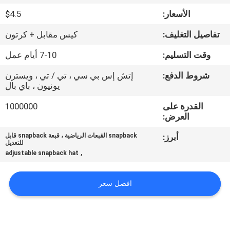
الأسعار:
$4.5
مراقبة
تفاصيل التغليف:
كيس مقابل + كرتون
الجودة
وقت التسليم:
7-10 أيام عمل
اتصل
شروط الدفع:
إتش إس بي سي ، تي / تي ، ويسترن
يونيون ، باي بال
بنا
القدرة على
1000000
العرض:
أخبار
أبرز:
snapback القبعات الرياضية ، قبعة snapback قابل
للتعديل
,
adjustable snapback hat
حالات
افضل سعر
خريطة
الموقع