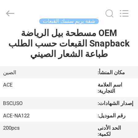
Ace
Headwear
Manufacturing
Co.,
Ltd..
شقة بريم سنببك القبعات
All
Rights
OEM مسطحة بيل الرياضة
منزل،
Reserved.
Snapback القبعات حسب الطلب
بيت
طباعة الشعار الصيني
منتجات
مكان المنشأ:
الصين
معلومات
اسم العلامة
ACE
عنا
التجارية:
إصدار الشهادات:
BSCI,ISO
جولة
رقم الموديل:
ACE-NA122
في
الحد الأدنى
200pcs
المعمل
لكمية: