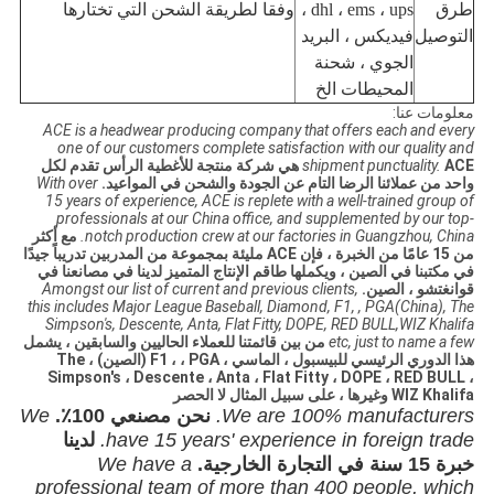
طرق
dhl ، ems ، ups ،
وفقا لطريقة الشحن التي تختارها
التوصيل
فيديكس ، البريد
الجوي ، شحنة
المحيطات الخ
معلومات عنا:
ACE is a headwear producing company that offers each and every
one of our customers complete satisfaction with our quality and
shipment punctuality.
ACE هي شركة منتجة للأغطية الرأس تقدم لكل
واحد من عملائنا الرضا التام عن الجودة والشحن في المواعيد.
With over
15 years of experience, ACE is replete with a well-trained group of
professionals at our China office, and supplemented by our top-
notch production crew at our factories in Guangzhou, China.
مع أكثر
من 15 عامًا من الخبرة ، فإن ACE مليئة بمجموعة من المدربين تدريباً جيدًا
في مكتبنا في الصين ، ويكملها طاقم الإنتاج المتميز لدينا في مصانعنا في
قوانغتشو ، الصين.
Amongst our list of current and previous clients,
this includes Major League Baseball, Diamond, F1, , PGA(China), The
Simpson's, Descente, Anta, Flat Fitty, DOPE, RED BULL,WIZ Khalifa
etc, just to name a few
من بين قائمتنا للعملاء الحاليين والسابقين ، يشمل
هذا الدوري الرئيسي للبيسبول ، الماسي ، F1 ، ، PGA (الصين) ، The
Simpson's ، Descente ، Anta ، Flat Fitty ، DOPE ، RED BULL ،
WIZ Khalifa وغيرها ، على سبيل المثال لا الحصر
We are 100% manufacturers.
نحن مصنعي 100٪.
We
have 15 years' experience in foreign trade.
لدينا
خبرة 15 سنة في التجارة الخارجية.
We have a
professional team of more than 400 people, which