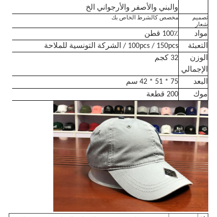
والبني والأصفر والأرجواني الخ
تصميم
مخصص كالشرط الخاص بك
شعار
مواد
100٪ قطن
التعبئة
100pcs / 150pcs / الشركة التونسية للملاحة
الوزن
32 كجم
الإجمالي
البعد
75 * 51 * 42 سم
موك
200 قطعة