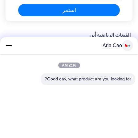
استمر
القبعات الرياضية أبي
Aria Cao
قبعة بيسبول برسمة أبي أسود سادة
56 سنتيمتر قبعات البيسبول أبي غير منظم شعار التطريز حسب الطلب
2:36 AM
قبعات رياضية فارغة للأب مع شعار تطريز بإبزيم معدني يوم الأحد
Good day, what product are you looking for?
فئات شعبية
جميع
قبعات البيسبول 
قبعات البيسبول 
مطرزة
المطبوعة
5 لوحة سائق شاحنة 
قبعة بيسبول 5 لوحة
كاب