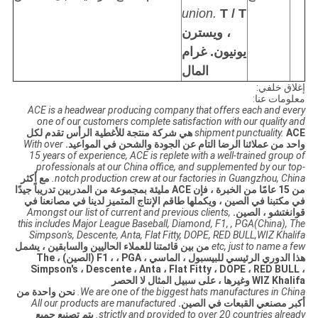
union.
T / T
، ويسترن
يونيون.
غرام
المال
إغلاق خلفي:
معلومات عنا:
ACE is a headwear producing company that offers each and every
one of our customers complete satisfaction with our quality and
shipment punctuality.
ACE هي شركة منتجة للأغطية الرأس تقدم لكل
واحد من عملائنا الرضا التام عن الجودة والشحن في المواعيد.
With over
15 years of experience, ACE is replete with a well-trained group of
professionals at our China office, and supplemented by our top-
notch production crew at our factories in Guangzhou, China.
مع أكثر
من 15 عامًا من الخبرة ، فإن ACE مليئة بمجموعة من المدربين تدريباً جيدًا
في مكتبنا في الصين ، ويكملها طاقم الإنتاج المتميز لدينا في مصانعنا في
قوانغتشو ، الصين.
Amongst our list of current and previous clients,
this includes Major League Baseball, Diamond, F1, , PGA(China), The
Simpson's, Descente, Anta, Flat Fitty, DOPE, RED BULL,WIZ Khalifa
etc, just to name a few
من بين قائمتنا للعملاء الحاليين والسابقين ، يشمل
هذا الدوري الرئيسي للبيسبول ، الماسي ، F1 ، ، PGA (الصين) ، The
Simpson's ، Descente ، Anta ، Flat Fitty ، DOPE ، RED BULL ،
WIZ Khalifa وغيرها ، على سبيل المثال لا الحصر
We are one of the biggest hats manufactures in China.
نحن واحدة من
أكبر مصنعي القبعات في الصين.
All our products are manufactured
strictly and provided to over 20 countries already.
يتم تصنيع جميع