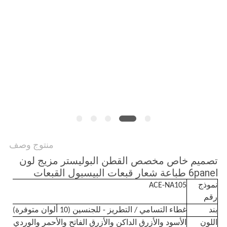
PRIVACY
POLICY
منتوج وصف
تصميم خاص مخصص القطن البوليستر مزيج لون
6panel طباعة شعار قبعات البيسبول القبعات
نموذج
ACE-NA105
رقم
بند
غطاء التسامي / التطريز - للجنسين (10 ألوان متوفرة)
اللون
الأسود والأزرق الداكن والأزرق الفاتح والأحمر والوردي