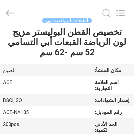
Ace
Headwear
Manufacturing
Co.,
Ltd..
القبعات الرياضية أبي
All
Rights
تخصيص القطن البوليستر مزيج
منزل،
Reserved.
لون الرياضة القبعات أبي التسامي
بيت
52 سم -62 سم
منتجات
مكان المنشأ:
الصين
معلومات
اسم العلامة
ACE
عنا
التجارية:
إصدار الشهادات:
BSCI,ISO
جولة
رقم الموديل:
ACE-NA105
في
الحد الأدنى
200pcs
المعمل
لكمية: