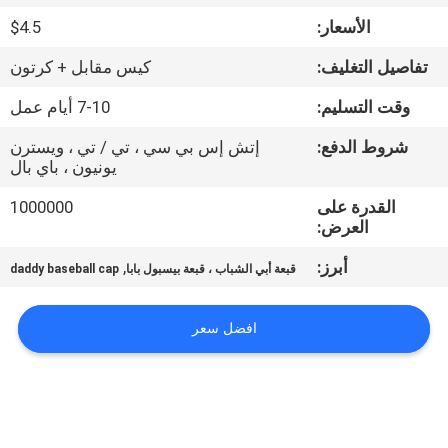
الأسعار:
$4.5
مراقبة
تفاصيل التغليف:
كيس مقابل + كرتون
الجودة
وقت التسليم:
7-10 أيام عمل
اتصل
شروط الدفع:
إتش إس بي سي ، تي / تي ، ويسترن
يونيون ، باي بال
بنا
القدرة على
1000000
العرض:
أخبار
أبرز:
,
قبعة أبي الشباب ، قبعة بيسبول بابا
daddy baseball cap
حالات
افضل سعر
خريطة
الموقع