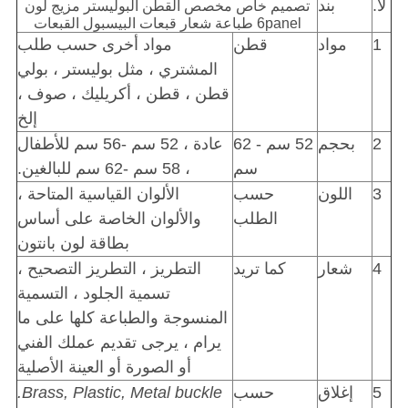
لا.
بند
تصميم خاص مخصص القطن البوليستر مزيج لون
6panel طباعة شعار قبعات البيسبول القبعات
1
مواد
قطن
مواد أخرى حسب طلب
المشتري ، مثل بوليستر ، بولي
قطن ، قطن ، أكريليك ، صوف ،
إلخ
2
بحجم
52 سم - 62
عادة ، 52 سم -56 سم للأطفال
سم
، 58 سم -62 سم ​​للبالغين.
3
اللون
حسب
الألوان القياسية المتاحة ،
الطلب
والألوان الخاصة على أساس
بطاقة لون بانتون
4
شعار
كما تريد
التطريز ، التطريز التصحيح ،
تسمية الجلود ، التسمية
المنسوجة والطباعة كلها على ما
يرام ، يرجى تقديم عملك الفني
أو الصورة أو العينة الأصلية
5
إغلاق
حسب
Brass, Plastic, Metal buckle.