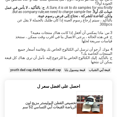
الجودة أولاً؟
A:Sure, it is ok to do samples for you firstly.
ج: بالتأكيد ، لا بأس في عمل 
عينات لك أولاً.
But as company rule,we need to charge sample fee.
ولكن كقاعدة للشركة ، نحتاج إلى فرض رسوم عينة.
بالتأكيد ، سيتم إرجاع رسوم العينة إذا كان طلبك بالجملة لا يقل عن 
300pcs.
3.س: ماذا يمكنني أن أفعل إذا كانت هناك منتجات معيبة؟
ج: في هذه الحالة ، يرجى الاتصال بنا في أقرب وقت ممكن ، سنتخذ 
قياسات سريعة لحلها.
4 موك: أرجو أن ترسل لي الكتالوج الخاص بك وقائمة أسعار جميع 
المنتجات الخاصة بك؟ 
ج: بالتأكيد. إليك الكتالوج الخاص بنا للرجوع إليه. نأمل أن ترى. هناك كل قبعة 
يمكن أن ننتجها 
قبعة أبي الشباب
قبعة بيسبول بابا
youth dad cap,daddy baseball cap
احصل على افضل سعر ل
تخصيص القطن البوليستر مزيج لون
الرياضة القبعات أبي التسامي 52 سم
-62 سم