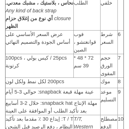
خلفي
الطلب
نحاس ، بلاستيك ، مشبك معدني.
Any kind of back strap
closure
أي نوع من إغلاق حزام
الظهر
6
شرط
فوب
عرض السعر الأساسي على
السعر
قوانغتشو ،
أساس الجودة والتصميم النهائي
الصين
7
حجم
72 * 48 *
25pcs / كيس بولي ، 100pcs
الورق
39 سم
كرتونة
المقوى
8
موك
200pcs لكل نمط ولكل لون
9
موعد
عينة مهلة قبعة snapback: حوالي 3-5 أيام
التسليم
مهلة الإنتاج snapback hat: خلال 2-3 أسابيع
بعد تأكيد الطلب أو الموافقة على العينة
10
مصطلح
T/T,
T / T: إيداع 30 ٪ مقدما بعد تأكيد
الدفع
Western
النظام ، دفع الرصيد قبل الشحن