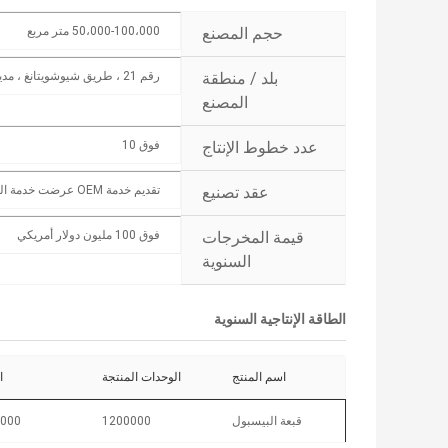
حجم المصنع
50،000-100،000 متر مربع
بلد / منطقة
رقم 21 ، طريق شيوشويتانغ ، مدينة رينه ، حي باييون
المصنع
عدد خطوط الإنتاج
فوق 10
عقد تصنيع
تقديم خدمة OEM عرضت خدمة التصميم
قيمة المخرجات
فوق 100 مليون دولار أمريكي
السنوية
الطاقة الإنتاجية السنوية
اسم المنتج
الوحدات المنتجة
ا
قبعة البيسبول
1200000
000