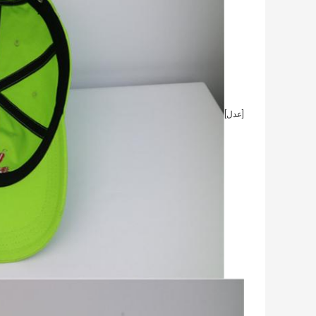
[عدل]