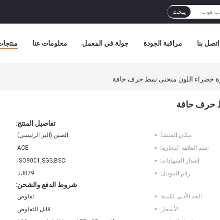
يبحث
اتصل بنا
مراقبة الجودة
جولة في المعمل
معلومات عنا
منتجات
ة خضراء اللون منحنى نمط حرف حافة
ط حرف حافة
تفاصيل المنتج:
مكان المنشأ:
الصين (البر الرئيسي)
اسم العلامة التجارية:
ACE
إصدار الشهادات:
ISO9001,SGS,BSCI
رقم الموديل:
JJ079
شروط الدفع والشحن:
الحد الأدنى لكمية:
تفاوض
الأسعار:
قابل للتفاوض