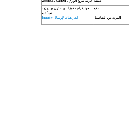
صفقة
حزمة مربع الورق ، 200pcs / carton
دفع
مونيغرام ، فيزا ، ويسترن يونيون ،
تي / تي
المزيد من التفاصيل
انقر هناك لإرسال Inuqiry