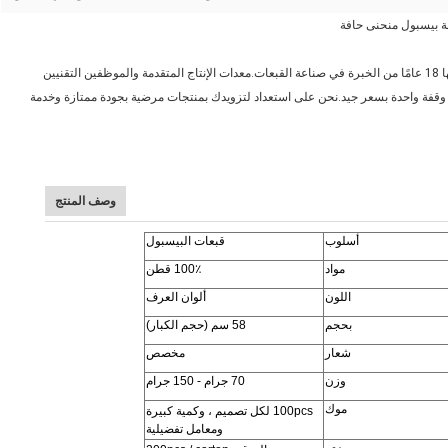
ة بيسبول منحنى حافة
مرحبًا بك!شركتنا هي الشركة المتخصصة في إنتاج القبعات المختلفة.لديها 18 عامًا من الخبرة في صناعة القبعات.معدات الإنتاج المتقدمة والموظفين التقنيين 
المحترفين هم حجر الزاوية لدينا!لقد التزمنا بتزويد العملاء بخدمات شراء وقفة واحدة بسعر جيد.نحن على استعداد لتزويدك بمنتجات مرضية بجودة ممتازة وخدمة 
وصف المنتج
أسلوب
قبعات البيسبول
مواد
100٪ قطن
اللون
ألوان العرف
بحجم
58 سم (حجم الكبار)
شعار
مخصص
وزن
70 جرام - 150 جرام
موك
100pcs لكل تصميم ، وكمية كبيرة
ومعامل تفضيلية