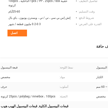
تفاصيل التغليف:
حقيبة 1pcs / PP ، 25pcs / box الداخلية ، 100pcs
كرتونة
وقت التسليم:
25-60أيام
شروط الدفع:
إتش إس بي سي ، تي / تي ، ويسترن يونيون ، باي بال
القدرة على العرض:
0.2-0.3 مليون قطعة / شهر
اتصل
ف حافة
 البيسبول
نمط اللوحة:
قبعة البيسبول
الكبار
مواد:
مخصص
أسلوب:
حرف
مخصص
التعبئة:
25pcs / polybag / innerbox ، 100pcs كرتونة
قبعات البيسبول الكلية
قبعات البيسبول الهيب هوب
,