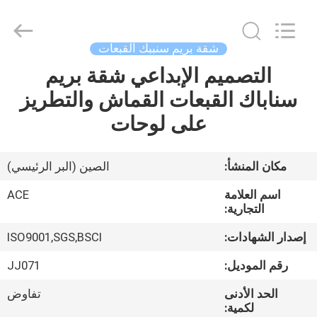
Ace
Headwear
Manufacturing
Co.,
Ltd..
شقة بريم سنببك القبعات
All
Rights
التصميم الإبداعي شقة بريم
منزل،
Reserved.
سناباك القبعات القماش والتطريز
بيت
على لوحات
منتجات
مكان المنشأ:
الصين (البر الرئيسي)
معلومات
اسم العلامة
ACE
عنا
التجارية:
إصدار الشهادات:
ISO9001,SGS,BSCI
جولة
رقم الموديل:
JJ071
في
الحد الأدنى
تفاوض
المعمل
لكمية: