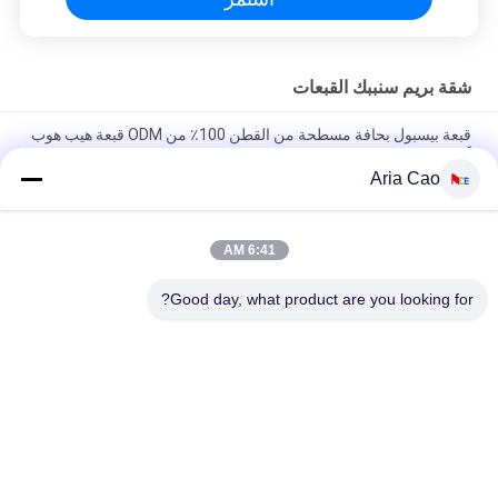
شقة بريم سنببك القبعات
قبعة بيسبول بحافة مسطحة من القطن 100٪ من ODM قبعة هيب هوب
كورية
Aria Cao
القبعات القطنية المسطحة بيل غوراس ثلاثية الأبعاد المطرزة Snapback
للرجال
6:41 AM
Customized Design black embroidery national flag special
plastic buckle eagle Logo Sports Snapback Hats Caps
Good day, what product are you looking for?
فئات شعبية
جميع
قبعات البيسبول 
قبعات البيسبول 
مطرزة
المطبوعة
5 لوحة سائق شاحنة 
قبعة بيسبول 5 لوحة
كاب