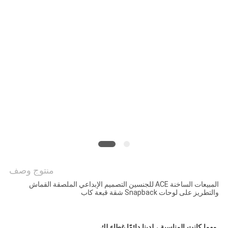
PRIVACY
POLICY
منتوج وصف
المبيعات الساخنة ACE للجنسين التصميم الإبداعي الملصقة القماش
والتطريز على لوحات Snapback شقة قبعة كاب
مهما كانت المناسبة ، لدينا دائمًا غطاء لك.