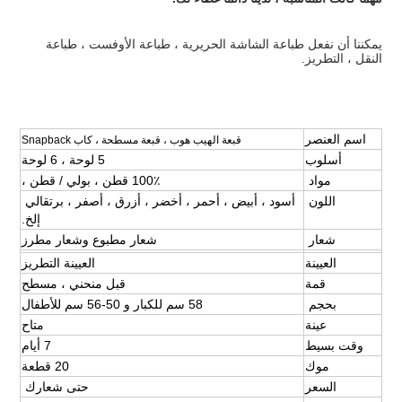
يمكننا أن نفعل طباعة الشاشة الحريرية ، طباعة الأوفست ، طباعة 
النقل ، التطريز.
اسم العنصر
قبعة الهيب هوب ، قبعة مسطحة ، كاب Snapback
أسلوب
5 لوحة ، 6 لوحة
مواد 
100٪ قطن ، بولي / قطن ،
اللون 
أسود ، أبيض ، أحمر ، أخضر ، أزرق ، أصفر ، برتقالي 
إلخ.
شعار 
شعار مطبوع وشعار مطرز
العيينة
العيينة التطريز
قمة
قبل منحني ، مسطح
بحجم 
58 سم للكبار و 50-56 سم للأطفال
عينة
متاح
وقت بسيط
7 أيام
موك
20 قطعة
السعر
حتى شعارك 