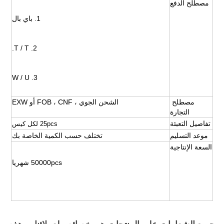
مصطلح الدفع
1. باي بال
2. T / T.
3. W / U
مصطلح 
الشحن الجوي ، FOB ، CNF أو EXW
التجارة
تفاصيل التعبئة
25pcs لكل كيس
موعد التسليم
تختلف حسب الكمية الخاصة بك
السعة الإنتاجية
50000pcs شهريا