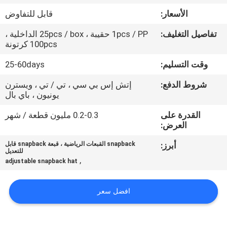
الأسعار:
قابل للتفاوض
مراقبة
تفاصيل التغليف:
1pcs / PP حقيبة ، 25pcs / box الداخلية ،
الجودة
100pcs كرتونة
وقت التسليم:
25-60days
اتصل
شروط الدفع:
إتش إس بي سي ، تي / تي ، ويسترن
بنا
يونيون ، باي بال
القدرة على
0.2-0.3 مليون قطعة / شهر
أخبار
العرض:
أبرز:
snapback القبعات الرياضية ، قبعة snapback قابل
للتعديل
حالات
,
adjustable snapback hat
خريطة
افضل سعر
الموقع