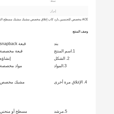
نمط:
إبراز:
ACE مخصص للجنسين بارد كاب إغلاق مخصص مشبك مشبك مسطح التطريز شعار أحمر تصميم تقليم قبعة البيسبول Snapback
وصف المنتج
بند
قبعة snapback
1.اسم المنتج
قبعة مخصصة
2. الشكل
إنشاؤه
3.المواد
مواد مخصصة
4. الإغلاق مرة أخرى
مشبك مخصص
5.مرشد
مسطح أو منحني