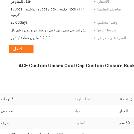
الأسعار:
قابل للتفاوض
تفاصيل التغليف:
1pcs / PP حقيبة ، 25pcs / box الداخلية ، 100pcs
كرتونة
وقت التسليم:
25-60days
شروط الدفع:
إتش إس بي سي ، تي / تي ، ويسترن يونيون ، باي بال
القدرة على العرض:
0.2-0.3 مليون قطعة / شهر
اتصل
ACE Custom Unisex Cool Cap Custom Closure Buck
نمط اللوحة:
6 لوحات
الكبار
مواد:
مخصص
أسلوب:
حرف