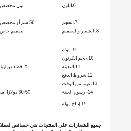
6.اللون
لون مخصص
7.الحجم
58 سم أو مخصص
8. الشعار والتصميم
تصميم خاص
9. موك
10.حجم الكرتون
11.التعبئة
25 قطع / بوليباغ / مربع الداخلية ، 4 صناديق داخلية / كرتون ، 100 قطع / كرتون
12 شروط الدفع
13.عينة من الوقت
14- رسوم العينة
30-50 دولارًا أمريكيًا للقطعة الواحدة.سنعود لك رسوم العينة بمجرد وضع النظام
15.إنتاج مهلة
جميع الشعارات على المنتجات هي خصائص لعملائن