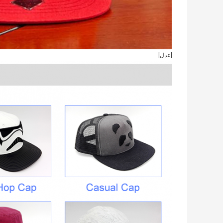
[عدل]