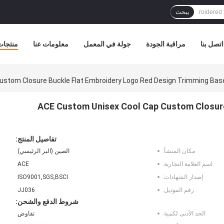
يبحث
اتصل بنا
مراقبة الجودة
جولة في المعمل
معلومات عنا
منتجات
ustom Closure Buckle Flat Embroidery Logo Red Design Trimming Bas
ACE Custom Unisex Cool Cap Custom Closure
تفاصيل المنتج:
مكان المنشأ:
الصين (البر الرئيسي)
اسم العلامة التجارية:
ACE
إصدار الشهادات:
ISO9001,SGS,BSCI
رقم الموديل:
JJ036
شروط الدفع والشحن:
الحد الأدنى لكمية:
تفاوض