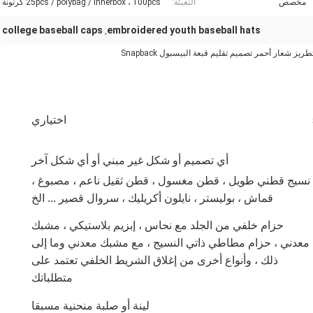
مخصص
التعبئة:
25pcs / polybag / innerbox ، 100pcs كرتونة
college baseball caps
embroidered youth baseball hats
,
اختياري
أي تصميم أو شكل غير مبني أو أي شكل آخر
نسيج قطني طويل ، قطن مغسول ، قطن ثقيل ناعم ، مصبوغ ،
قماش ، بوليستر ، نايلون أكريليك ، سروال قصير ... الخ
حزام خلفي من الجلد مع نحاس ، إبزيم بلاستيكي ، مشبك
معدني ، حزام مطاطي ذاتي النسيج ، مع مشبك معدني وما إلى
ذلك ، وأنواع أخرى من إغلاق الشريط الخلفي تعتمد على
متطلباتك
لينة أو صلبة منحنية مسبقا