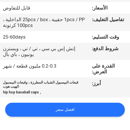
الأسعار:
قابل للتفاوض
مراقبة
تفاصيل التغليف:
1pcs / PP حقيبة ، 25pcs / box الداخلية ،
الجودة
100pcs كرتونة
وقت التسليم:
25-60days
اتصل
شروط الدفع:
إتش إس بي سي ، تي / تي ، ويسترن
بنا
يونيون ، باي بال
القدرة على
0.2-0.3 مليون قطعة / شهر
أخبار
العرض:
أبرز:
قبعات البيسبول الشباب المطرزة ، وقبعات البيسبول
الهيب هوب
حالات
,
hip hop baseball caps
خريطة
افضل سعر
الموقع