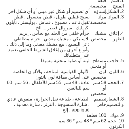
1. اسم
قبعة
المنتج
مخصصة
2. الشكل
إنشاؤه
أي تصميم أو شكل غير مبني أو أي شكل آخر
3. المواد
مواد
نسيج قطني طويل ، قطن مغسول ، قطن
مخصصة
ثقيل ناعم ، مصبوغ ، قماش ، بوليستر ، نايلون
اكريليك ، سروال قصير ... الخ
4. إغلاق
مشبك
حزام خلفي من الجلد مع نحاس ، إبزيم
الظهر
مخصص
بلاستيكي ، مشبك معدني ، حزام مطاطي
ذاتي النسيج ، مع مشبك معدني وما إلى ذلك ،
وأنواع أخرى من إغلاق الشريط الخلفي تعتمد
على متطلباتك
5. حاجب
مسطح
لينة أو صلبة منحنية مسبقا
أو منحني
6. اللون
لون
الألوان القياسية المتاحة ، والألوان الخاصة
مخصص
على أساس بطاقة لون بانتون
7. الحجم
58 سم
عادة ، 48 سم -55 سم للأطفال ، 56 سم -60
أو
سم للبالغين
مخصص
8. الشعار
تصميم
الطباعة ، طباعة نقل الحرارة ، منقوش عادي
والتصميم
خاص
، شارة المنسوجة ، الترتر ، شارة معدنية ،
appliqué ، إلخ
9. موك
100 قطعة
10. حجم
62 سم ​​* 48 سم * 36 سم
الكرتون