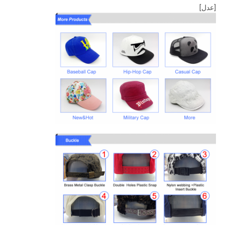
[عدل]