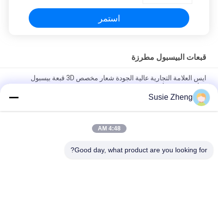
استمر
قبعات البيسبول مطرزة
ايس العلامة التجارية عالية الجودة شعار مخصص 3D قبعة بيسبول
مطرزة مع مشبك معدني
Susie Zheng
100٪ بوليستر 6 ألواح قبعة بيسبول صلبة كلاسيكية بستة لوحات غير
منظمة
4:48 AM
سائق الشاحنة منحني حافة ستة لوحات أبي كاب مطرز شعار الولايات
المتحدة الأمريكية
Good day, what product are you looking for?
فئات شعبية
جميع
قبعات البيسبول 
قبعات البيسبول 
مطرزة
المطبوعة