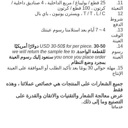
11.
25 قطع / بوليباغ / مربع الداخلية ، 4 صناديق داخلية /
التعبئة
كرتون ، 100 قطع / كرتون
12
T / T ، L / C ، ويسترن يونيون ، باي بال
شروط
الدفع
13.
4 ~ 7 أيام بعد استلامنا رسوم عينتك
الوقت
العينة
14.
USD 30-50$ for per piece.
30-50 دولارًا أمريكيًا
رسوم
للقطعة الواحدة.
we will return the sample fee to
العينة
you once you place order
سنعود إليك رسوم العينة
بمجرد وضع النظام
15. مهلة
حوالي 30 يومًا بعد تأكيد الطلب أو الموافقة على العينة
الإنتاج
جميع الشعارات على المنتجات هي خصائص عملائنا ، وهذه
فقط
عرض معالجة الشعار والتقنيات والاتقان والقدرة على
التصنيع وما إلى ذلك.
خدماتنا