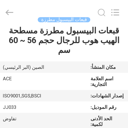
Ace
Headwear
Manufacturing
Co.,
Ltd..
قبعات البيسبول مطرزة
All
Rights
قبعات البيسبول مطرزة مسطحة
منزل،
Reserved.
الهيب هوب للرجال حجم 56 ~ 60
بيت
سم
منتجات
مكان المنشأ:
الصين (البر الرئيسي)
معلومات
اسم العلامة
ACE
عنا
التجارية:
إصدار الشهادات:
ISO9001,SGS,BSCI
جولة
رقم الموديل:
JJ033
في
الحد الأدنى
تفاوض
المعمل
لكمية: