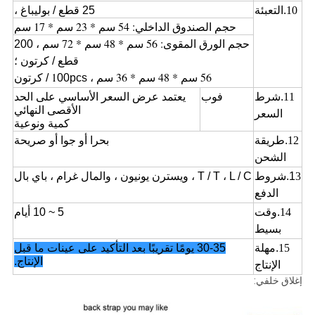
10
.التعبئة
25 قطع / بوليباغ ،
حجم الصندوق الداخلي: 54 سم * 23 سم * 17 سم
: 56 سم * 48 سم * 72 سم ،
حجم الورق المقوى
200
قطع / كرتون ؛
56 سم * 48 سم * 36 سم ،
1
00pcs / كرتون
11
.شرط
فوب
يعتمد عرض السعر الأساسي على الحد
الأقصى النهائي
السعر
كمية ونوعية
12
.طريقة
بحرا أو جوا أو صريحة
الشحن
3
1
.شروط
T / T ، L / C ، ويسترن يونيون ، والمال غرام ، باي بال
الدفع
14
.وقت
5 ~ 10 أيام
بسيط
15
.
مهلة
30-35 يومًا تقريبًا بعد التأكيد على عينات ما قبل
الإنتاج.
الإنتاج
إغلاق خلفي: