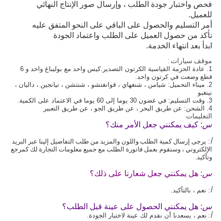
فحص واختبار جودة الطلب ، وإرسال صور الإنتاج النهائي
للعميل.
أمر التسليم والحصول على الباقي على النحو المتفق عليه
تأكد من حصول العميل على الطلب واعتماد الجودة
ابدأ بعد انتهاء الخدمة.
موقف سيارات :
1. عادة الحزمة القياسية الكرتون التصدير.كيس واحد مع بوليباغ واحد و 6 
قطع وضعت في كرتون واحد.
2. ميناء التحميل: شيامن ، شنغهاي ، قوانغتشو ، شنتشن ، تيانجين ، داليان ، 
نينغبو
3. وقت التسليم: في غضون 30 يوما إلى 60 يوما في الاعتماد على الكمية. 
4. الشحن: عن طريق البحر ، عن طريق الجو ، عن طريق التعبير
التعليمات
س
: كيف يمكنني جعل الأمر منك؟ 
أ
: 
يرجى إرسال كمية الطلب واللون والمزيد من طلب التفاصيل إلينا عبر البريد 
الإلكتروني ، وسنقوم بعمل فاتورة الطلب مع جميع معلومات التجارة لك كمرجع 
وتأكيد.
س
: هل يمكنني جعل شعارنا على ذلك؟ 
أ
: 
نعم ، بالتأكيد.
س
: هل يمكنني الحصول على عينة قبل الطلب؟
أ
:
نعم ، يسعدنا أن نقدم لك عينة لاختبار الجودة.