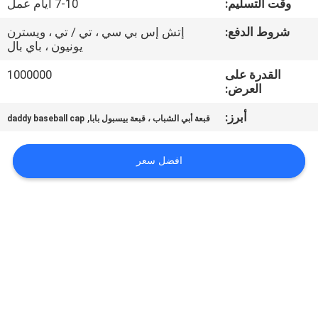
وقت التسليم:
7-10 أيام عمل
مراقبة
شروط الدفع:
إتش إس بي سي ، تي / تي ، ويسترن
يونيون ، باي بال
الجودة
القدرة على
1000000
العرض:
اتصل
أبرز:
,
قبعة أبي الشباب ، قبعة بيسبول بابا
daddy baseball cap
بنا
افضل سعر
أخبار
حالات
خريطة
الموقع