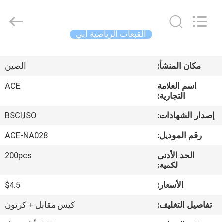
Ace
Headwear
Manufacturing
Co.,
Ltd..
القبعات الرياضية أبي
All
Rights
منزل،
Reserved.
مكان المنشأ:
الصين
بيت
اسم العلامة
ACE
التجارية:
منتجات
إصدار الشهادات:
BSCI,ISO
معلومات
رقم الموديل:
ACE-NA028
عنا
الحد الأدنى
200pcs
لكمية:
جولة
الأسعار:
$4.5
في
تفاصيل التغليف:
كيس مقابل + كرتون
المعمل