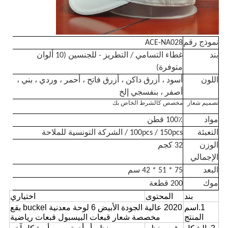
نموذج رقم
ACE-NA028
بند
غطاء التسامي / التطريز - للجنسين (10 ألوان
متوفرة)
اللون
أسود ، أزرق داكن ، أزرق فاتح ، أحمر ، وردي ، بني ،
أصفر ، بنفسجي إلخ
تصميم شعار
مخصص كالشرط الخاص بك
مواد
100٪ قطن
التعبئة
100pcs / 150pcs / الشركة التونسية للملاحة
الوزن
32 كجم
الإجمالي
البعد
75 * 51 * 42 سم
موك
200 قطعة
بند
المحتوى
اختياري
1.اسم
2020 عالية الجودة الأبيض 6 لوحة معدنية buckel بقع
المنتج
مخصصة شعار قبعات البيسبول قبعات رياضية