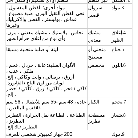
2. الشكل
غير منظم
منظم أو أي تصميم أو شكل آخر
3
.مواد
سروال
مواد أخرى: القطن المغسول ،
نحى القطن الثقيل الوزن،
صبغ مصبوغ ،
قصير
قماش ، بوليستر ،
القطن والاكريليك
وغيرها
4
.إغلاق
مشبك
نحاس ، بلاستيك ، مشبك معدني ، مرن.
وأي نوع من إغلاق حزام الظهر
الظهر
معدني
5
.قناع
منحني أو
لينة أو صلبة منحنية مسبقا
مسطح
6
.اللون
مخصص
الألوان الصلبة: غابة ، خردل ، فحم ،
ملكي ، عنب ،
أزرق ، برتقالي ،
وايت وكاكي ، إلخ.
لونان من لون التاج / الفاتورة:
كاكي / فحم ، كاكي / أزرق ، كاكي / أخضر
، إلخ.
7
.بحجم
الكبار
عادة ، 48 سم -55 سم للأطفال ، 56 سم
-60 سم للبالغين ،
8
.شعار
مسطحة
الطباعة ، الطباعة نقل الحرارة ، التطريز
تطريز
التطريز ،
التطريز 3D إلخ.
9
.موك
200 جهاز كمبيوتر شخصى للعرف