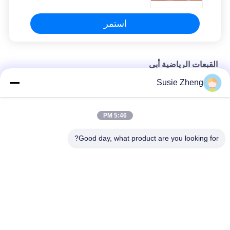
استمر
القبعات الرياضية أبي
Susie Zheng
قبعة بيسبول برسمة أبي أسود سادة
56 سنتيمتر قبعات البيسبول أبي غير منظم شعار التطريز حسب الطلب
5:46 PM
قبعات رياضية فارغة للأب مع شعار تطريز بإبزيم معدني يوم الأحد
Good day, what product are you looking for?
فئات شعبية
جميع
قبعات البيسبول 
قبعات البيسبول 
مطرزة
المطبوعة
5 لوحة سائق شاحنة 
قبعة بيسبول 5 لوحة
كاب