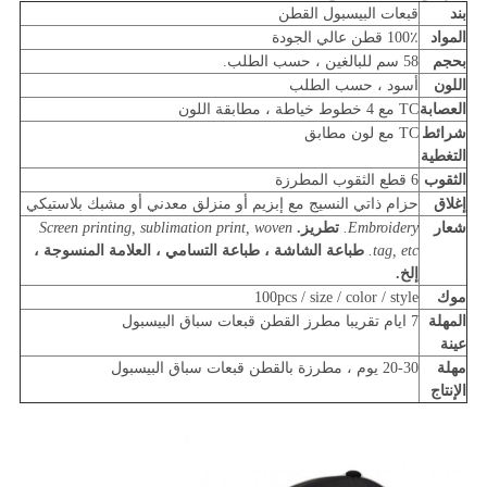
بند
قبعات البيسبول القطن
المواد
100٪ قطن عالي الجودة
بحجم
58 سم للبالغين ، حسب الطلب.
اللون
أسود ، حسب الطلب
العصابة
TC مع 4 خطوط خياطة ، مطابقة اللون
شرائط
TC مع لون مطابق
التغطية
الثقوب
6 قطع الثقوب المطرزة
إغلاق
حزام ذاتي النسيج مع إبزيم أو منزلق معدني أو مشبك بلاستيكي
شعار
Embroidery.
تطريز.
Screen printing, sublimation print, woven
tag, etc.
طباعة الشاشة ، طباعة التسامي ، العلامة المنسوجة ،
إلخ.
موك
100pcs / size / color / style
المهلة
7 ايام تقريبا
مطرز القطن
قبعات سباق البيسبول
عينة
مهلة
20-30 يوم ، مطرزة بالقطن
قبعات سباق البيسبول
الإنتاج