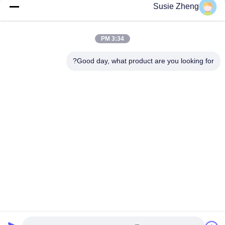
Susie Zheng
100٪ بوليستر 6 ألواح قبعة بيسبول صلبة كلاسيكية بستة لوحات غير
منظمة
3:34 PM
سائق الشاحنة منحني حافة ستة لوحات أبي كاب مطرز شعار الولايات
المتحدة الأمريكية
Good day, what product are you looking for?
فئات شعبية
جميع
قبعات البيسبول 
قبعات البيسبول 
مطرزة
المطبوعة
5 لوحة سائق شاحنة 
قبعة بيسبول 5 لوحة
كاب
قبعات الغولف قابل 
شقة بريم سنببك 
للتعديل
القبعات
قبعة دلو الصياد
القبعات الرياضية أبي