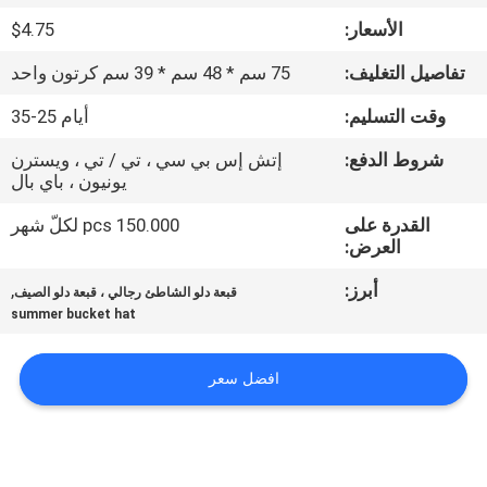
الأسعار:
$4.75
مراقبة
تفاصيل التغليف:
75 سم * 48 سم * 39 سم كرتون واحد
الجودة
وقت التسليم:
أيام 25-35
اتصل
شروط الدفع:
إتش إس بي سي ، تي / تي ، ويسترن
يونيون ، باي بال
بنا
القدرة على
150.000 pcs لكلّ شهر
العرض:
أخبار
أبرز:
,
قبعة دلو الشاطئ رجالي ، قبعة دلو الصيف
summer bucket hat
حالات
افضل سعر
خريطة
الموقع