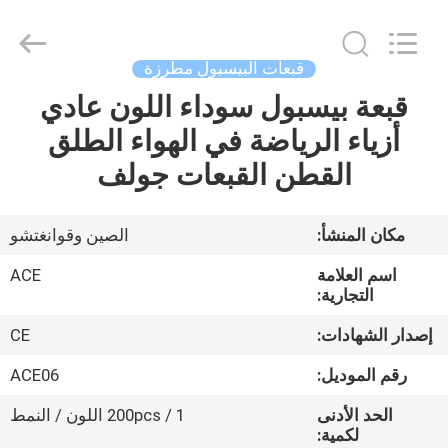
Ace
Headwear
Manufacturing
Co.,
Ltd..
قبعات البيسبول مطرزة
All
Rights
قبعة بيسبول سوداء اللون عادي
منزل،
Reserved.
أزياء الرياضة في الهواء الطلق
بيت
القطن القبعات جولف
منتجات
مكان المنشأ:
الصين وقوانغتشو
معلومات
اسم العلامة
ACE
عنا
التجارية:
إصدار الشهادات:
CE
جولة
رقم الموديل:
ACE06
في
الحد الأدنى
200pcs / 1 اللون / النمط
المعمل
لكمية: