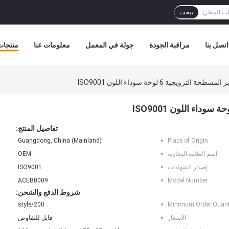
يبحث
اتصل بنا
مراقبة الجودة
جولة في المعمل
معلومات عنا
منتجات
ترويجية 6 لوحة سوداء اللون ISO9001
تفاصيل المنتج:
Guangdong, China (Mainland)
Place of Origin:
اسم العلامة التجارية:
OEM
إصدار الشهادات:
ISO9001
ACEB0009
Model Number:
شروط الدفع والشحن:
200/style
Minimum Order Quanti
الأسعار:
قابل للتفاوض