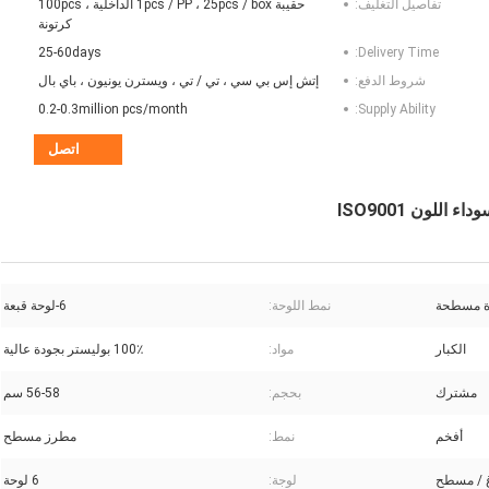
تفاصيل التغليف:
حقيبة 1pcs / PP ، 25pcs / box الداخلية ، 100pcs
كرتونة
25-60days
Delivery Time:
شروط الدفع:
إتش إس بي سي ، تي / تي ، ويسترن يونيون ، باي بال
0.2-0.3million pcs/month
Supply Ability:
اتصل
ة مسطحة
نمط اللوحة:
6-لوحة قبعة
الكبار
مواد:
100٪ بوليستر بجودة عالية
مشترك
بحجم:
56-58 سم
أفخم
نمط:
مطرز مسطح
غ / مسطح
لوجة:
6 لوحة