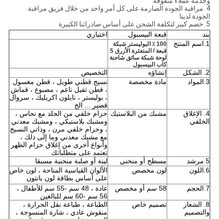
وخدمة عملاء متفوقة
4. مراقبة الجودة الصارمة على كل أمر واحد من خلال فريق مراقبة
الجودة لدينا
5. خصم كبير لتكلفة الشحن على أساس صادراتنا الكبيرة
بند
قبعة البيسبول
اختياري
1.اسم المنتج
100 ٪ البوليستر شبكة
قبعة / المتعثرة الأزرق 5
لوحة شبكة سائق شاحنة
كاب البيسبول
2. الشكل
إنشاؤه
التخصيص
3.المواد
مادة مخصصة
نسيج قطني طويل ، قطن مغسول
، قطن ثقيل ناعم ، مصبوغ ، قماش
، بوليستر ، نايلون اكريليك ، سروال
قصير ... الخ
4. الإغلاق
مشبك من البلاستيك
حزام خلفي من الجلد مع نحاس ،
الخلفي
ومشبك بلاستيكي ، ومشبك معدني
، وحزام خلفي مرن ، وذاتي النسيج
مع مشبك معدني وما إلى ذلك ،
وأنواع أخرى من إغلاق حزام الظهر
تعتمد على متطلباتك
5.مرشد
مسطح أو منحني
لينة أو صلبة منحنية مسبقا
6.اللون
لون مخصص
الألوان القياسية المتاحة ، لون خاص
على أساس بطاقة لون بانتون
7.الحجم
58 سم أو مخصص
عادة ، 48 سم -55 سم للأطفال ،
56 سم -60 سم للبالغين
8. الشعار
تصميم خاص
الطباعة ، طباعة نقل الحرارة ،
والتصميم
منقوش عادي ، شارة المنسوجة ،