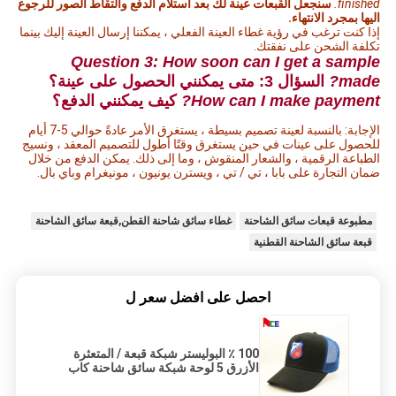
finished.
سنجعل القبعات عينة لك بعد استلام الدفع والتقاط الصور للرجوع
اليها بمجرد الانتهاء.
إذا كنت ترغب في رؤية غطاء العينة الفعلي ، يمكننا إرسال العينة إليك بينما
تكلفة الشحن على نفقتك.
Question 3: How soon can I get a sample
made?
السؤال 3: متى يمكنني الحصول على عينة؟
How can I make payment?
كيف يمكنني الدفع؟
الإجابة: بالنسبة لعينة تصميم بسيطة ، يستغرق الأمر عادةً حوالي 5-7 أيام
للحصول على عينات في حين يستغرق وقتًا أطول للتصميم المعقد ، ونسيج
الطباعة الرقمية ، والشعار المنقوش ، وما إلى ذلك. يمكن الدفع من خلال
ضمان التجارة على بابا ، تي / تي ، ويسترن يونيون ، مونيغرام وباي بال.
مطبوعة قبعات سائق الشاحنة
غطاء سائق شاحنة القطن,قبعة سائق الشاحنة
قبعة سائق الشاحنة القطنية
احصل على افضل سعر ل
100 ٪ البوليستر شبكة قبعة / المتعثرة
الأزرق 5 لوحة شبكة سائق شاحنة كاب
البيسبول