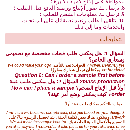
للموافقة على إنتاج كميات كبيرة ؛
8. نرسل لك صور الإنتاج ورصيد الدفع قبل الطلب ؛
9. نرسل لك معلومات الشحن للطلب ؛
10. تتلقى الطلب وتعيد تعليقاتك على المنتجات
والخدمات وما إلى ذلك.
التعليمات
السؤال 1: هل يمكنني طلب قبعات مخصصة مع تصميمي
وشعاري الخاص؟
Answer: Definitely yes.
الجواب: نعم بالتأكيد.
We could make your logo
embroidered.
يمكننا أن نجعل شعارك مطرزًا.
Question 2: Can I order a sample first before
mass production?
السؤال 2: هل يمكنني طلب عينة
أولاً قبل الإنتاج الضخم؟
How can I place a sample
order?
كيف يمكنني وضع أمر عينة؟
الجواب: بالتأكيد يمكنك طلب عينة أولاً.
And there will be some sample cost, charged based on your design &
artwork.
وستكون هناك بعض تكلفة العينة ، يتم تحصيل الرسوم بناءً على
التصميم والأعمال الفنية الخاصة بك.
We will make the sample hats for
you after payment received and take pictures for your reference once