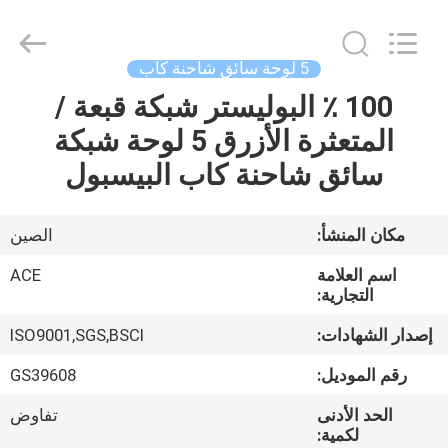
Ace
Headwear
Manufacturing
Co.,
Ltd..
5 لوحة سائق شاحنة كاب
All
Rights
100 ٪ البوليستر شبكة قبعة /
منزل،
Reserved.
المتعثرة الأزرق 5 لوحة شبكة
بيت
سائق شاحنة كاب البيسبول
منتجات
مكان المنشأ:
الصين
معلومات
اسم العلامة
ACE
عنا
التجارية:
إصدار الشهادات:
ISO9001,SGS,BSCI
جولة
رقم الموديل:
GS39608
في
الحد الأدنى
تفاوض
المعمل
لكمية: