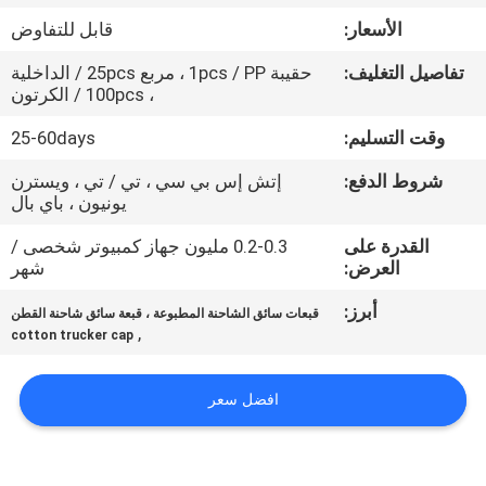
الأسعار:
قابل للتفاوض
مراقبة
تفاصيل التغليف:
حقيبة 1pcs / PP ، مربع 25pcs / الداخلية
الجودة
، 100pcs / الكرتون
وقت التسليم:
25-60days
اتصل
شروط الدفع:
إتش إس بي سي ، تي / تي ، ويسترن
بنا
يونيون ، باي بال
القدرة على
0.2-0.3 مليون جهاز كمبيوتر شخصى /
أخبار
العرض:
شهر
أبرز:
قبعات سائق الشاحنة المطبوعة ، قبعة سائق شاحنة القطن
حالات
,
cotton trucker cap
خريطة
افضل سعر
الموقع