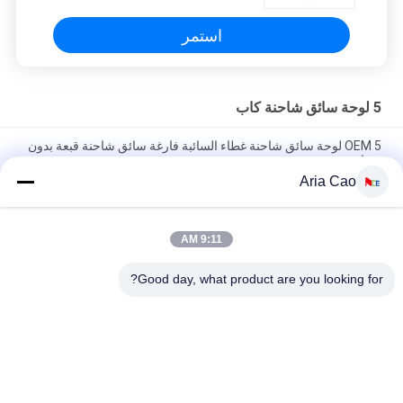
استمر
5 لوحة سائق شاحنة كاب
OEM 5 لوحة سائق شاحنة غطاء السائبة فارغة سائق شاحنة قبعة بدون
شعار
Aria Cao
الرياضة في الهواء الطلق تيل 5 لوحة سائق شاحنة كاب / قبعات الهيب
هوب شقة صديقة للبيئة
9:11 AM
الأطفال الكبار منحنى حافة 5 لوحة قبعة سائق الشاحنة قابل للتعديل
Gorras شبكة فارغة قناع قبعة
Good day, what product are you looking for?
فئات شعبية
جميع
قبعات البيسبول 
قبعات البيسبول 
مطرزة
المطبوعة