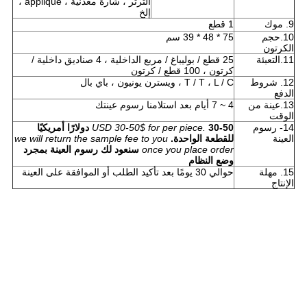
الترتر ، شارة معدنية ، appliqué ،
إلخ
9. موك
1 قطع
10.حجم
75 * 48 * 39 سم
الكرتون
11.التعبئة
25 قطع / بوليباغ / مربع الداخلية ، 4 صناديق داخلية /
كرتون ، 100 قطع / كرتون
12. شروط
T / T ، L / C ، ويسترن يونيون ، باي بال
الدفع
13.عينة من
4 ~ 7 أيام بعد استلامنا رسوم عينتك
الوقت
14- رسوم
USD 30-50$ for per piece.
30-50 دولارًا أمريكيًا
العينة
للقطعة الواحدة.
we will return the sample fee to you
once you place order
سنعود لك رسوم العينة بمجرد
وضع النظام
15. مهلة
حوالي 30 يومًا بعد تأكيد الطلب أو الموافقة على العينة
الإنتاج