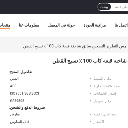
يبحث
اتصل بنا
مراقبة الجودة
جولة في المعمل
معلومات عنا
منتجات
تفاصيل المنتج:
مكان المنشأ:
الصين
اسم العلامة التجارية:
ACE
إصدار الشهادات:
ISO9001,SGS,BSCI
رقم الموديل:
GS39608
شروط الدفع والشحن:
الحد الأدنى لكمية:
تفاوض
الأسعار:
قابل للتفاوض