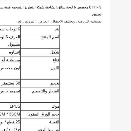
5 ٪ OFF مخصص 6 لوحة سائق الشاحنة شبكة التطريز التصحيح قبعة سائق شاحنة قبعة
تطبيق
يستخدم للرياضة ، ويختلف الاحتفال ، العرض ، الترويج ، إلخ
بند
6 لوحات سقف
اسم المنتج
العرف
بيسبول
شكل
إنشاؤه
قناع
مسطحة أو م
اللون
لون مخصص
بحجم
58 سنتيمتر أو العرف
الشعار والتصميم
تصميم خاص
موك
1PCS
حجم الورق المقوى
CM * 36CM
التعبئة
25 قطع / بوليباغ / مربع الداخلية ، 4 صناديق الداخلية / الكرتون ، 100 قطع / كرتون
شروط الدفع
t / t ، l / c ، ويسترن يونيون ، paypal