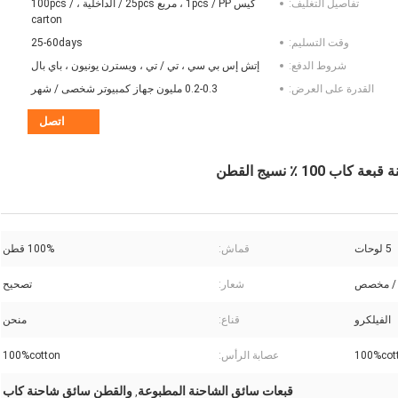
تفاصيل التغليف:
كيس 1pcs / PP ، مربع 25pcs / الداخلية ، 100pcs /
carton
وقت التسليم:
25-60days
شروط الدفع:
إتش إس بي سي ، تي / تي ، ويسترن يونيون ، باي بال
القدرة على العرض:
0.2-0.3 مليون جهاز كمبيوتر شخصى / شهر
اتصل
5 لوحات
قماش:
100% قطن
 / مخصص
شعار:
تصحيح
الفيلكرو
قناع:
منحن
100%cot
عصابة الرأس:
100%cotton
قبعات سائق الشاحنة المطبوعة
والقطن سائق شاحنة كاب
,