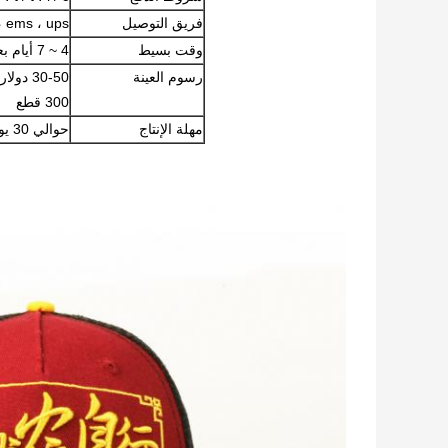
فريق التوصيل
dhl ، ems ، ups ، فيديكس ، المح
وقت بسيط
4 ~ 7 أيام بعد استلامنا رسوم عينتك
رسوم العينة
30-50 دولار أمريكي للقطعة الواحدة.
300 قطع
مهلة الإنتاج
حوالي 30 يوما بعد تأكيد النظام أو العينة المعتمدة