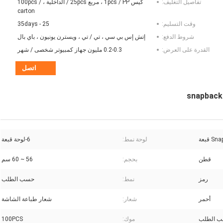
تفاصيل التغليف:
كيس 1pcs / PP ، مربع 25pcs / الداخلية ، 100pcs /
carton
وقت التسليم:
25 - 35days
شروط الدفع:
إتش إس بي سي ، تي / تي ، ويسترن يونيون ، باي بال
القدرة على العرض:
0.2-0.3 مليون جهاز كمبيوتر شخصى / شهر
اتصل
لوحة نمط:
6-لوحة قبعة
قطن
بحجم:
56 ~ 60 سم
رمز
نمط:
حسب الطلب
أحمر
شعار:
شعار طباعة الشاشة
 الطلب
موك:
100PCS