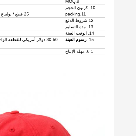
9.MOQ
10. كرتون الحجم
11.packing
25 قطع / بوليباغ / مربع الداخلية ، 4 صناديق الداخلية / الكرتون ، 100 قطع / كرتون
12 شروط الدفع
13. مدة التسليم
14. الوقت العينة
15.
رسوم العينة
30-50 دولار أمريكي للقطعة الواحدة.
1 6. مهلة الإنتاج