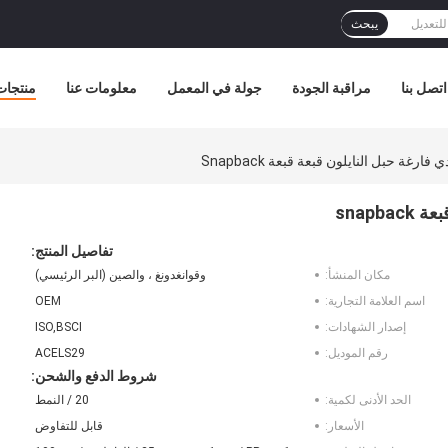
يبحث
اتصل بنا
مراقبة الجودة
جولة في المعمل
معلومات عنا
منتجات
رغة حبل النايلون قبعة قبعة Snapback
snap
تفاصيل المنتج:
مكان المنشأ:
وقوانغدونغ ، والصين (البر الرئيسي)
اسم العلامة التجارية:
OEM
إصدار الشهادات:
ISO,BSCI
رقم الموديل:
ACELS29
شروط الدفع والشحن:
الحد الأدنى لكمية:
20 / النمط
الأسعار:
قابل للتفاوض