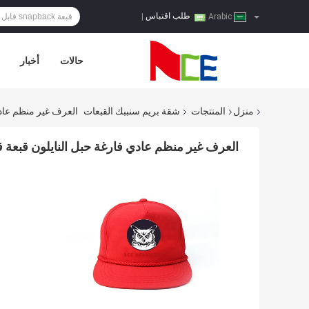
طلب اقتباس
|
Arabic
حالات
أخبار
منزل
المنتجات
شقة بريم سنببك القبعات
العرف غير منظم عادي فا
العرف غير منظم عادي فارغة حبل النايلون قبعة قبعة back