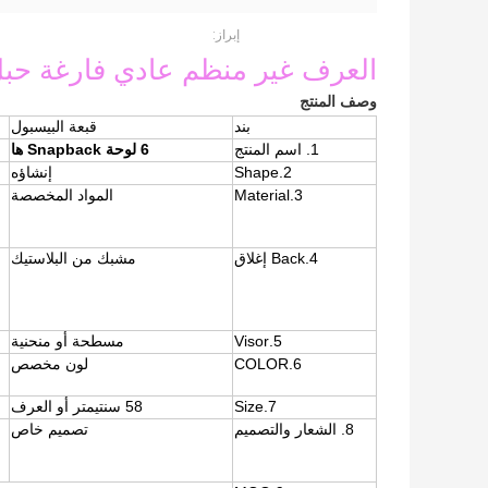
إبراز:
العرف غير منظم عادي فارغة حبل النايل
وصف المنتج
بند
قبعة البيسبول
1. اسم المنتج
6 لوحة Snapback ها
2.Shape
إنشاؤه
3.Material
المواد المخصصة
4.Back إغلاق
مشبك من البلاستيك
ح
5.Visor
مسطحة أو منحنية
6.COLOR
لون مخصص
7.Size
58 سنتيمتر أو العرف
8. الشعار والتصميم
تصميم خاص