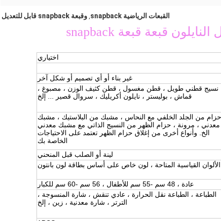
القبعات الرياضية snapback
وقبعة snapback قابل للتعديل
,
ون قبعة قبعة snapback
اختياري
غير بناء أو أي تصميم أو شكل آخر
نسيج قطني طويل ، قطن مغسول ، قطن كثيف الوزن ، مصبوغ ،
قماش ، بوليستر ، نايلون أكريليك ، سروال قصير ... إلخ
زام من الجلد الخلفي مع النحاس ، مشبك من البلاستيك ، مشبك
معدني ، مرونة ، حزام الظهر من النسيج الذاتي مع مشبك معدني
الخ. وأنواع أخرى من إغلاق حزام الظهر تعتمد على الاحتياجات
الخاصة بك
لينة أو الصلب قبل المنحني
الألوان القياسية المتاحة ، لون خاص على أساس بطاقة لون بانتون
عادة ، 48 سم -55 سم للأطفال ، 56 سم -60 سم للكبار
الطباعة ، الطباعة نقل الحرارة ، عادي تنقش ، شارة المنسوجة ،
الترتر ، شارة معدنية ، زين ، إلخ