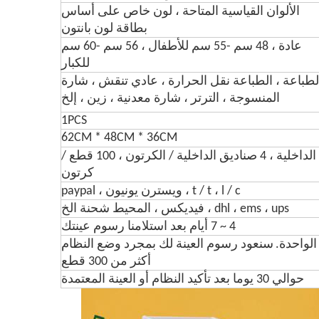
الألوان القياسية المتاحة ، لون خاص على أساس
بطاقة لون بانتون
عادة ، 48 سم -55 سم للأطفال ، 56 سم -60 سم
للكبار
لطباعة ، الطباعة نقل الحرارة ، عادي تنقش ، شارة
المنسوجة ، الترتر ، شارة معدنية ، زين ، إلخ
1PCS
62CM * 48CM * 36CM
25 قطع / بوليباغ / مربع الداخلية ، 4 صناديق الداخلية / الكرتون ، 100 قطع /
كرتون
t / t ، l / c ، ويسترن يونيون ، paypal
dhl ، ems ، ups ، فيديكس ، المحيط شحنة الخ
4 ~ 7 أيام بعد استلامنا رسوم عينتك
سنعود رسوم العينة لك بمجرد وضع النظام
أكثر من 300 قطع
حوالي 30 يوما بعد تأكيد النظام أو العينة المعتمدة