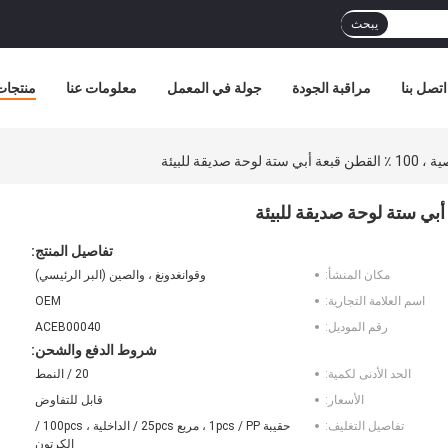
يبحث
اتصل بنا
مراقبة الجودة
جولة في المعمل
معلومات عنا
منتجات
ديقة للبيئة
تفاصيل المنتج:
مكان المنشأ:
وقوانغدونغ ، والصين (البر الرئيسي)
اسم العلامة التجارية:
OEM
رقم الموديل:
ACEB00040
شروط الدفع والشحن:
الحد الأدنى لكمية:
20 / النمط
الأسعار:
قابل للتفاوض
تفاصيل التغليف:
حقيبة 1pcs / PP ، مربع 25pcs / الداخلية ، 100pcs /
الكرتون