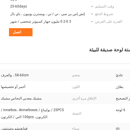
وقت التسليم:
25-60days
شروط الدفع:
إتش إس بي سي ، تي / تي ، ويسترن يونيون ، باي بال
القدرة على العرض:
0.2-0.3 مليون جهاز كمبيوتر شخصى / شهر
اتصل
عاديّ
بحجم:
58-60cm ، والعرف
يطرّز
اللون:
أحمر أو تخصيصها
 التصحيح
الإغلاق مرة أخرى:
مشبك معدني النحاس مشبك
6 لوحة
25PCS / بوليباغ / innerbox، 4innerboxes /
التعبئة:
الكرتون، 100pcs التي / الكرتون
cn
ميناء:
قوانغتشو وشنتشن