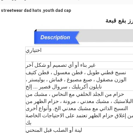
streetwear dad hats
youth dad cap
,
ز بقع قبعة
اختياري
غير بناء أو أي تصميم أو شكل آخر
نسيج قطني طويل ، قطن مغسول ، قطن كثيف
الوزن مصقول ، صبغ مصبوغ ، قماش ، بوليستر ،
نايلون أكريليك ، سروال قصير ... إلخ
حزام من الجلد الخلفي مع النحاس ، مشبك من
البلاستيك ، مشبك معدني ، مرونة ، حزام الظهر من
النسيج الذاتي مع مشبك معدني الخ. وأنواع أخرى
ن إغلاق حزام الظهر تعتمد على الاحتياجات الخاصة
بك
لينة أو الصلب قبل المنحني