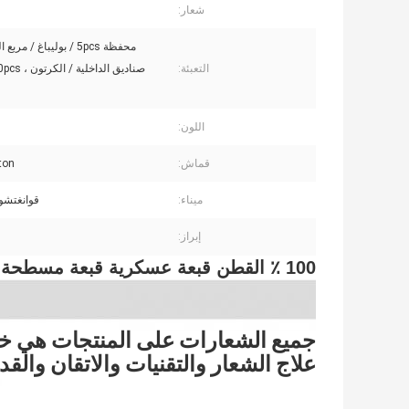
شعار:
التعبئة:
اللون:
قماش:
ton
ميناء:
قوانغتشو
إبراز:
100 ٪ القطن قبعة عسكرية قبعة مسطحة أعلى شعار مخصص فارغة قبعة الجيش العسكري
جميع الشعارات على المنتجات هي 
علاج الشعار والتقنيات والاتقان والقد