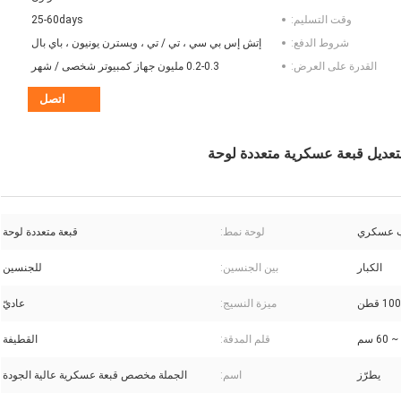
وقت التسليم:
25-60days
شروط الدفع:
إتش إس بي سي ، تي / تي ، ويسترن يونيون ، باي بال
القدرة على العرض:
0.2-0.3 مليون جهاز كمبيوتر شخصى / شهر
اتصل
 عسكري
لوحة نمط:
قبعة متعددة لوحة
الكبار
بين الجنسين:
للجنسين
1 قطن
ميزة النسيج:
عاديّ
قلم المدقة:
القطيفة
يطرّز
اسم:
الجملة مخصص قبعة عسكرية عالية الجودة