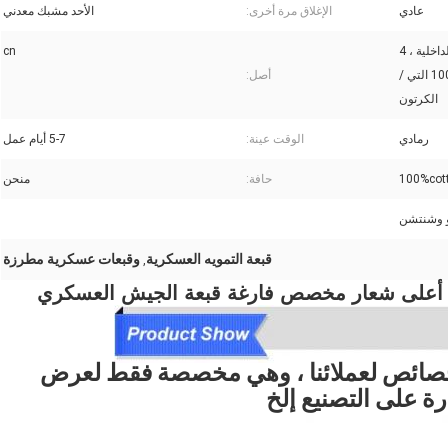
عادي
الإغلاق مرة أخرى:
الأحد مشبك معدني
محفظة 5pcs / بوليباغ / مربع الداخلية ، 4
cn
صناديق الداخلية / الكرتون ، 100pcs التي /
أصل:
الكرتون
رمادي
الوقت عينة:
5-7 أيام عمل
100%cot
حافة:
منحن
 وشنتشن
قبعة التمويه العسكرية
وقبعات عسكرية مطرزة
,
خصائص لعملائنا ، وهي مخصصة فقط لعرض
رة على التصنيع إلخ