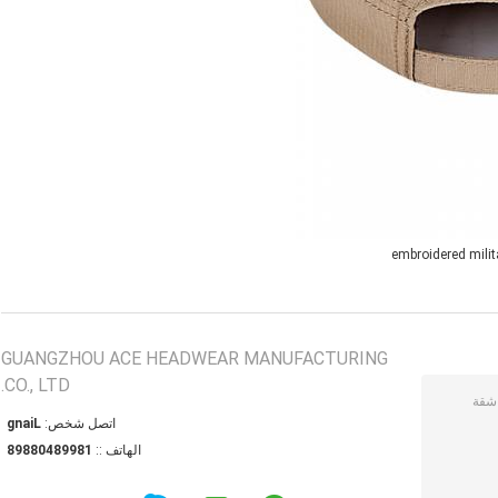
embroidered milit
GUANGZHOU ACE HEADWEAR MANUFACTURING
CO., LTD.
اتصل شخص:
Liang
الهاتف ::
18998408898