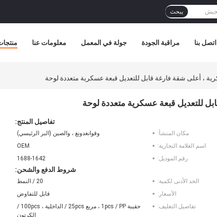
يبحث
اتصل بنا
مراقبة الجودة
جولة في المعمل
معلومات عنا
منتجات
تفاصيل المنتج:
مكان المنشأ:
وقوانغدونغ ، والصين (البر الرئيسي)
اسم العلامة التجارية:
OEM
رقم الموديل:
1688-1642
شروط الدفع والشحن:
الحد الأدنى لكمية:
20 / النمط
الأسعار:
قابل للتفاوض
تفاصيل التغليف:
حقيبة 1pcs / PP ، مربع 25pcs / الداخلية ، 100pcs /
الكرتون