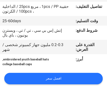
تفاصيل التغليف:
حقيبة 1pcs / PP ، مربع 25pcs / الداخلية
مراقبة
، 100pcs / الكرتون
الجودة
وقت التسليم:
25-60days
شروط الدفع:
إتش إس بي سي ، تي / تي ، ويسترن
اتصل
يونيون ، باي بال
بنا
القدرة على
0.2-0.3 مليون جهاز كمبيوتر شخصى /
العرض:
شهر
أخبار
أبرز:
,
embroidered youth baseball hats
college baseball caps
حالات
افضل سعر
خريطة
الموقع