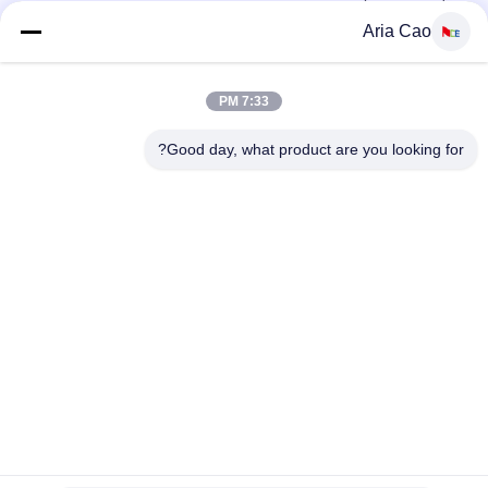
مطرزة مع مشبك معدني
Aria Cao
100٪ بوليستر 6 ألواح قبعة بيسبول صلبة كلاسيكية بستة لوحات غير
منظمة
7:33 PM
سائق الشاحنة منحني حافة ستة لوحات أبي كاب مطرز شعار الولايات
المتحدة الأمريكية
Good day, what product are you looking for?
فئات شعبية
جميع
قبعات البيسبول 
قبعات البيسبول 
مطرزة
المطبوعة
5 لوحة سائق شاحنة 
قبعة بيسبول 5 لوحة
كاب
قبعات الغولف قابل 
شقة بريم سنببك 
للتعديل
القبعات
قبعة دلو الصياد
القبعات الرياضية أبي