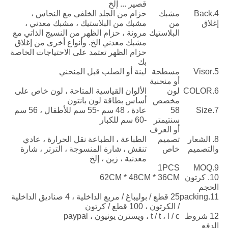
قصير ... إلخ
4.Back
مشبك
حزام من الجلد الخلفي مع النحاس ،
إغلاق
من
مشبك من البلاستيك ، مشبك معدني ،
البلاستيك
مرونة ، حزام الظهر من النسيج الذاتي مع
مشبك معدني الخ. وأنواع أخرى من إغلاق
حزام الظهر تعتمد على الاحتياجات الخاصة
بك
5.Visor
مسطحة
لينة أو الصلب قبل المنحني
أو منحنية
6.COLOR
لون
الألوان القياسية المتاحة ، لون خاص على
مخصص
أساس بطاقة لون بانتون
7.Size
58
عادة ، 48 سم -55 سم للأطفال ، 56 سم
سنتيمتر
-60 سم للكبار
أو العرف
8. الشعار
تصميم
الطباعة ، الطباعة نقل الحرارة ، عادي
والتصميم
خاص
تنقش ، شارة المنسوجة ، الترتر ، شارة
معدنية ، زين ، إلخ
1PCS
9.MOQ
10. كرتون
62CM * 48CM * 36CM
الحجم
11.packing
25 قطع / بوليباغ / مربع الداخلية ، 4 صناديق الداخلية
/ الكرتون ، 100 قطع / كرتون
12 شروط
t / t ، l / c ، ويسترن يونيون ، paypal
الدفع