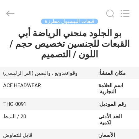
Ace
Headwear
Manufacturing
Co.,
Ltd..
قبعات البيسبول مطرزة
All
Rights
بو الجلود منحني الرياضة أبي
منزل،
Reserved.
القبعات للجنسين تخصيص حجم /
بيت
اللون / التصميم
منتجات
مكان المنشأ:
وقوانغدونغ ، والصين (البر الرئيسي)
معلومات
اسم العلامة
ACE HEADWEAR
عنا
التجارية:
رقم الموديل:
THC-0091
جولة
الحد الأدنى
20 / النمط
في
لكمية:
المعمل
الأسعار:
قابل للتفاوض