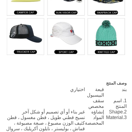
وصف المنتج
بند
قبعة
اختياري
البيسبول
سقف
1. اسم
مخصص
المنتج
2.Shape
إنشاؤه
غير بناء أو أي تصميم أو شكل آخر
3.Material
المواد
نسيج قطني طويل ، قطن مغسول ، قطن
المخصصة
كثيف الوزن مصبوغ ، صبغة مصبوغة ،
قماش ، بوليستر ، نايلون أكريليك ، سروال