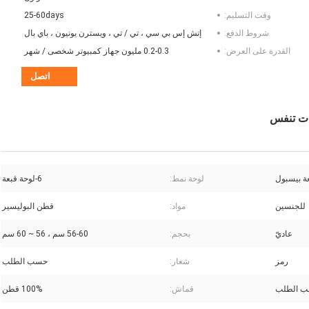
وقت التسليم:
25-60days
شروط الدفع:
إتش إس بي سي ، تي / تي ، ويسترن يونيون ، باي بال
القدرة على العرض:
0.2-0.3 مليون جهاز كمبيوتر شخصى / شهر
اتصل
ات تنفس
ة بيسبول
لوحة نمط:
6-لوحة قبعة
للجنسين
مواد:
قطن البوليسير
عاديّ
بحجم:
56-60 سم ، 56 ~ 60 سم
رمز
شعار:
حسب الطلب
 الطلب
قماش:
100% قطن