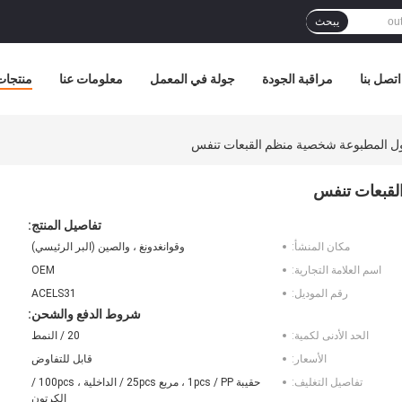
يبحث
اتصل بنا
مراقبة الجودة
جولة في المعمل
معلومات عنا
منتجات
ل المطبوعة شخصية منظم القبعات تنفس
لقبعات تنفس
تفاصيل المنتج:
مكان المنشأ:
وقوانغدونغ ، والصين (البر الرئيسي)
اسم العلامة التجارية:
OEM
رقم الموديل:
ACELS31
شروط الدفع والشحن:
الحد الأدنى لكمية:
20 / النمط
الأسعار:
قابل للتفاوض
تفاصيل التغليف:
حقيبة 1pcs / PP ، مربع 25pcs / الداخلية ، 100pcs /
الكرتون