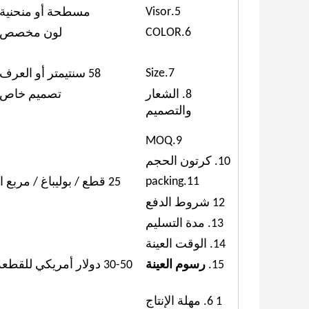
5.Visor
مسطحة أو منحنية
6.COLOR
لون مخصص
7.Size
58 سنتيمتر أو العرف
8. الشعار
تصميم خاص
والتصميم
9.MOQ
10. كرتون الحجم
11.packing
25 قطع / بوليباغ / مربع الداخلية ، 4 صناديق الداخلية / الكرتون ، 100 قطع / كرتون
12 شروط الدفع
13. مدة التسليم
14. الوقت العينة
15.
رسوم العينة
30-50 دولار أمريكي للقطعة الواحدة.
1 6. مهلة الإنتاج