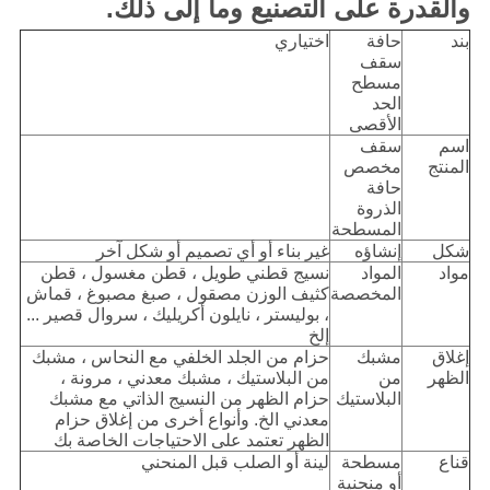
والقدرة على التصنيع وما إلى ذلك.
بند
حافة
اختياري
سقف
مسطح
الحد
الأقصى
اسم
سقف
المنتج
مخصص
حافة
الذروة
المسطحة
شكل
إنشاؤه
غير بناء أو أي تصميم أو شكل آخر
مواد
المواد
نسيج قطني طويل ، قطن مغسول ، قطن
المخصصة
كثيف الوزن مصقول ، صبغ مصبوغ ، قماش
، بوليستر ، نايلون أكريليك ، سروال قصير ...
إلخ
إغلاق
مشبك
حزام من الجلد الخلفي مع النحاس ، مشبك
الظهر
من
من البلاستيك ، مشبك معدني ، مرونة ،
البلاستيك
حزام الظهر من النسيج الذاتي مع مشبك
معدني الخ. وأنواع أخرى من إغلاق حزام
الظهر تعتمد على الاحتياجات الخاصة بك
قناع
مسطحة
لينة أو الصلب قبل المنحني
أو منحنية