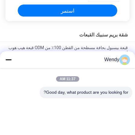
استمر
شقة بريم سنببك القبعات
قبعة بيسبول بحافة مسطحة من القطن 100٪ من ODM قبعة هيب هوب
كورية
Wendy
القبعات القطنية المسطحة بيل غوراس ثلاثية الأبعاد المطرزة Snapback
للرجال
11:37 AM
Customized Design black embroidery national flag special
plastic buckle eagle Logo Sports Snapback Hats Caps
Good day, what product are you looking for?
فئات شعبية
جميع
قبعات البيسبول 
قبعات البيسبول 
مطرزة
المطبوعة