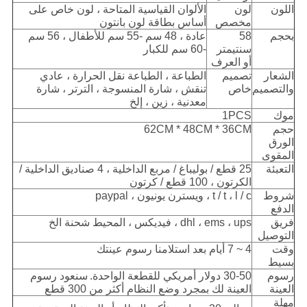
اللون
لون
الألوان القياسية المتاحة ، لون خاص على
مخصص
أساس بطاقة لون بانتون
بحجم
58
عادة ، 48 سم -55 سم للأطفال ، 56 سم
سنتيمتر
-60 سم للكبار
أو العرف
الشعار
تصميم
الطباعة ، الطباعة نقل الحرارة ، عادي
والتصميم
خاص
تنقش ، شارة المنسوجة ، الترتر ، شارة
معدنية ، زين ، إلخ
موك
1PCS
حجم
62CM * 48CM * 36CM
الورق
المقوى
التعبئة
25 قطع / بوليباغ / مربع الداخلية ، 4 صناديق الداخلية /
الكرتون ، 100 قطع / كرتون
شروط
t / t ، l / c ، ويسترن يونيون ، paypal
الدفع
فريق
dhl ، ems ، ups ، فيديكس ، المحيط شحنة الخ
التوصيل
وقت
4 ~ 7 أيام بعد استلامنا رسوم عينتك
بسيط
رسوم
30-50 دولار أمريكي للقطعة الواحدة.
سنعود رسوم
العينة
العينة لك بمجرد وضع النظام أكثر من 300 قطع
مهلة