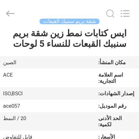
Ace
Headwear
Manufacturing
Co.,
Ltd..
شقة بريم سنببك القبعات
All
Rights
ايس كتابات نمط زين شقة بريم
منزل،
Reserved.
سنببك القبعات للنساء 5 لوحات
بيت
منتجات
مكان المنشأ:
الصين
اسم العلامة
ACE
معلومات
التجارية:
عنا
إصدار الشهادات:
ISO,BSCI
رقم الموديل:
ace057
جولة
الحد الأدنى
20 / النمط
في
لكمية:
المعمل
الأسعار:
قابل للتفاوض