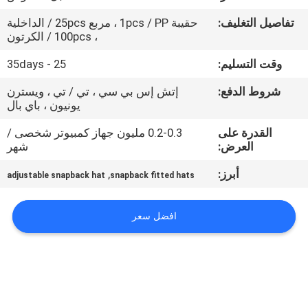
تفاصيل التغليف:
حقيبة 1pcs / PP ، مربع 25pcs / الداخلية
مراقبة
، 100pcs / الكرتون
الجودة
وقت التسليم:
25 - 35days
شروط الدفع:
إتش إس بي سي ، تي / تي ، ويسترن
اتصل
يونيون ، باي بال
بنا
القدرة على
0.2-0.3 مليون جهاز كمبيوتر شخصى /
العرض:
شهر
أخبار
أبرز:
,
adjustable snapback hat
snapback fitted hats
حالات
افضل سعر
خريطة
الموقع