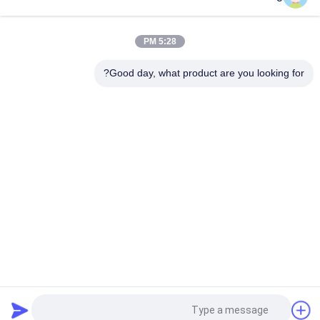
100٪ بوليستر 6 ألواح قبعة بيسبول صلبة كلاسيكية بستة لوحات غير
منظمة
5:28 PM
سائق الشاحنة منحني حافة ستة لوحات أبي كاب مطرز شعار الولايات
المتحدة الأمريكية
Good day, what product are you looking for?
فئات شعبية
جميع
قبعات البيسبول 
قبعات البيسبول 
مطرزة
المطبوعة
5 لوحة سائق شاحنة 
قبعة بيسبول 5 لوحة
كاب
قبعات الغولف قابل 
شقة بريم سنببك 
للتعديل
القبعات
قبعة دلو الصياد
القبعات الرياضية أبي
طلب اقتباس