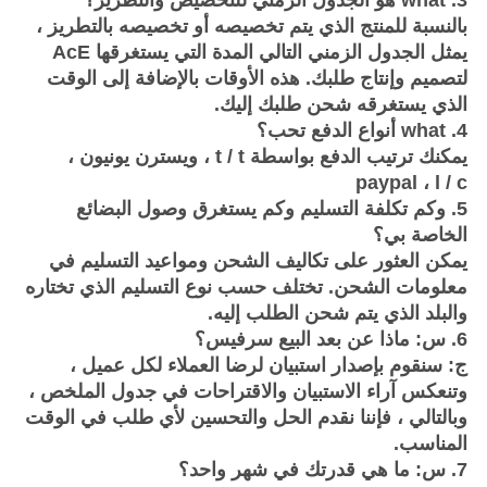
3. what هو الجدول الزمني للتخصيص والتطريز؟
بالنسبة للمنتج الذي يتم تخصيصه أو تخصيصه بالتطريز ،
يمثل الجدول الزمني التالي المدة التي يستغرقها AcE
لتصميم وإنتاج طلبك.
هذه الأوقات بالإضافة إلى الوقت
الذي يستغرقه شحن طلبك إليك.
4. what أنواع الدفع تحب؟
يمكنك ترتيب الدفع بواسطة t / t ، ويسترن يونيون ،
paypal ، l / c
5. وكم تكلفة التسليم وكم يستغرق وصول البضائع
الخاصة بي؟
يمكن العثور على تكاليف الشحن ومواعيد التسليم في
معلومات الشحن.
تختلف حسب نوع التسليم الذي تختاره
والبلد الذي يتم شحن الطلب إليه.
6. س: ماذا عن بعد البيع سرفيس؟
ج: سنقوم بإصدار استبيان لرضا العملاء لكل عميل ،
وتنعكس آراء الاستبيان والاقتراحات في جدول الملخص ،
وبالتالي ، فإننا نقدم الحل والتحسين لأي طلب في الوقت
المناسب.
7. س: ما هي قدرتك في شهر واحد؟