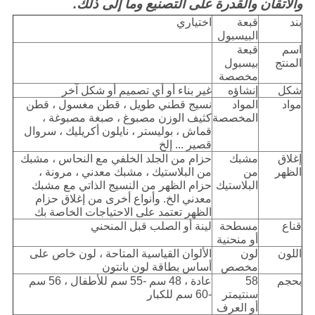
والاتقان والقدرة على التصنيع وما إلى ذلك.
بند
قبعة
اختياري
البيسبول
اسم
قبعة
المنتج
بيسبول
مخصصة
شكل
إنشاؤه
غير بناء أو أي تصميم أو شكل آخر
مواد
المواد
نسيج قطني طويل ، قطن مغسول ، قطن
المخصصة
كثيف الوزن مصبوغ ، صبغة مصبوغة ،
قماش ، بوليستر ، نايلون أكريليك ، سروال
قصير ... إلخ
إغلاق
مشبك
حزام من الجلد الخلفي مع النحاس ، مشبك
الظهر
من
من البلاستيك ، مشبك معدني ، مرونة ،
البلاستيك
حزام الظهر من النسيج الذاتي مع مشبك
معدني الخ. وأنواع أخرى من إغلاق حزام
الظهر تعتمد على الاحتياجات الخاصة بك
قناع
مسطحة
لينة أو الصلب قبل المنحني
أو منحنية
اللون
لون
الألوان القياسية المتاحة ، لون خاص على
مخصص
أساس بطاقة لون بانتون
بحجم
58
عادة ، 48 سم -55 سم للأطفال ، 56 سم
سنتيمتر
-60 سم للكبار
أو العرف