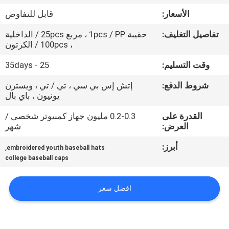
الأسعار:
قابل للتفاوض
مراقبة
تفاصيل التغليف:
حقيبة 1pcs / PP ، مربع 25pcs / الداخلية
الجودة
، 100pcs / الكرتون
وقت التسليم:
25 - 35days
اتصل
شروط الدفع:
إتش إس بي سي ، تي / تي ، ويسترن
بنا
يونيون ، باي بال
القدرة على
0.2-0.3 مليون جهاز كمبيوتر شخصى /
أخبار
العرض:
شهر
أبرز:
,
embroidered youth baseball hats
حالات
college baseball caps
خريطة
افضل سعر
الموقع