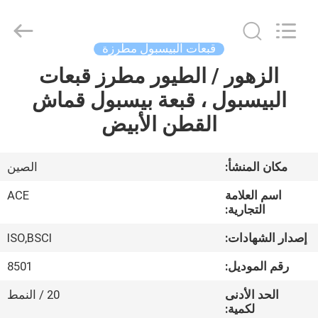
Ace
Headwear
Manufacturing
Co.,
Ltd..
قبعات البيسبول مطرزة
All
Rights
الزهور / الطيور مطرز قبعات
منزل،
Reserved.
البيسبول ، قبعة بيسبول قماش
بيت
القطن الأبيض
منتجات
مكان المنشأ:
الصين
معلومات
اسم العلامة
ACE
عنا
التجارية:
إصدار الشهادات:
ISO,BSCI
جولة
رقم الموديل:
8501
في
الحد الأدنى
20 / النمط
المعمل
لكمية: