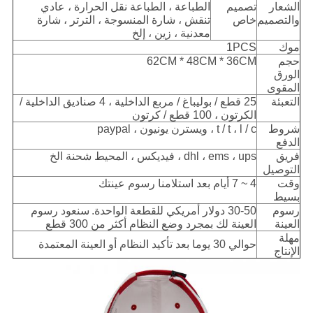
الشعار
تصميم
الطباعة ، الطباعة نقل الحرارة ، عادي
والتصميم
خاص
تنقش ، شارة المنسوجة ، الترتر ، شارة
معدنية ، زين ، إلخ
موك
1PCS
حجم
62CM * 48CM * 36CM
الورق
المقوى
التعبئة
25 قطع / بوليباغ / مربع الداخلية ، 4 صناديق الداخلية /
الكرتون ، 100 قطع / كرتون
شروط
t / t ، l / c ، ويسترن يونيون ، paypal
الدفع
فريق
dhl ، ems ، ups ، فيديكس ، المحيط شحنة الخ
التوصيل
وقت
4 ~ 7 أيام بعد استلامنا رسوم عينتك
بسيط
رسوم
30-50 دولار أمريكي للقطعة الواحدة.
سنعود رسوم
العينة
العينة لك بمجرد وضع النظام أكثر من 300 قطع
مهلة
حوالي 30 يوما بعد تأكيد النظام أو العينة المعتمدة
الإنتاج