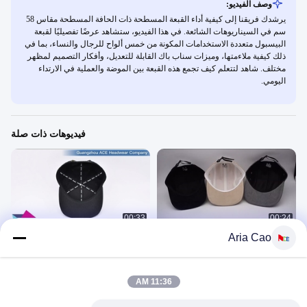
وصف الفيديو:
يرشدك فريقنا إلى كيفية أداء القبعة المسطحة ذات الحافة المسطحة مقاس 58
سم في السيناريوهات الشائعة. في هذا الفيديو، ستشاهد عرضًا تفصيليًا لقبعة
البيسبول متعددة الاستخدامات المكونة من خمس ألواح للرجال والنساء، بما في
ذلك كيفية ملاءمتها، وميزات سناب باك القابلة للتعديل، وأفكار التصميم لمظهر
مختلف. شاهد لتتعلم كيف تجمع هذه القبعة بين الموضة والعملية في الارتداء
اليومي.
فيديوهات ذات صلة
00:33
00:24
Aria Cao
قبعة تخييم سروال قصير بلون كريمي
قبعات مسطحة مخصصة بريم Snapback
للجنسين، قبعة رياضية ممتازة
التطريز قبعة بيسبول بيل مسطحة
Aria 发布产品
Aria 发布产品
October 19, 2022
November 12, 2022
11:36 AM